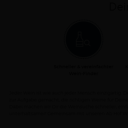
Dei
Schneller & vereinfachter
K
Wein-Finder
Jeder Wein ist wie auch jeder Mensch einzigartig. 
Dich persönlich bei Deiner Reise zum Wein und ve
zur Aufgabe gemacht, die richtigen Weine für Dei
Dabei machen wir Dir die Weinsuche schneller, ein
unterhaltsamer! Gemeinsam mit unseren Ab Hof Wi