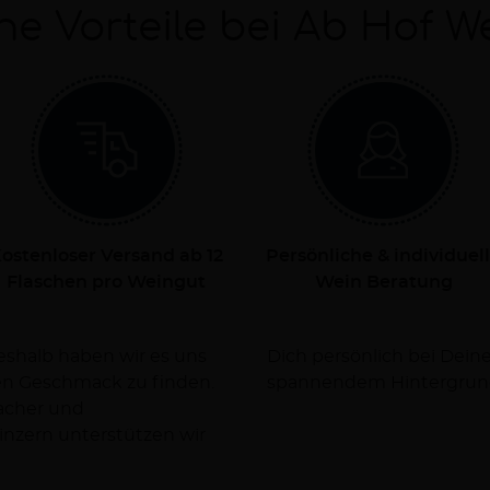
ne Vorteile bei Ab Hof W
ostenloser Versand ab 12
Persönliche & individuel
Flaschen pro Weingut
Wein Beratung
Deshalb haben wir es uns
rsorgen Dich dabei mit
nen Geschmack zu finden.
spannendem Hintergrun
facher und
nzern unterstützen wir