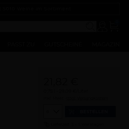
 |
5010
Weine im Sortiment
0
Konto
Zur
Kasse
PASST ZU
GUTSCHEINE
MAGAZIN
21,82 €
0,75 l
29,09 €/Liter
inkl. Mwst.
(zzgl. Versandkosten)
Menge
BESTELLEN
Lieferzeit: 3 – 5 Werktagen