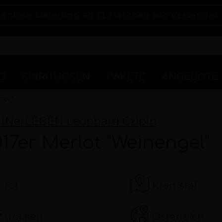
tenlose Lieferung ab 12 Flaschen pro Versender
D
SPIRITUOSEN
PAKETE
ANGEBOTE
gel"
INerLEBEN Leonhard Czipin
017er Merlot "Weinengel"
rot
Kremstal
trocken
Österreich