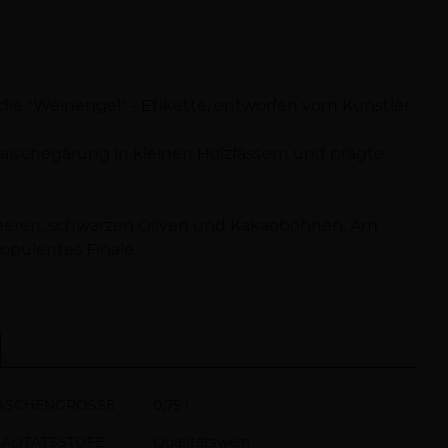
die "Weinengel" - Etikette, entworfen vom Künstler
Maischegärung in kleinen Holzfässern und prägte
dbeeren, schwarzen Oliven und Kakaobohnen. Am
 opulentes Finale.
ASCHENGRÖSSE
0,75 l
ALITÄTSSTUFE
Qualitätswein