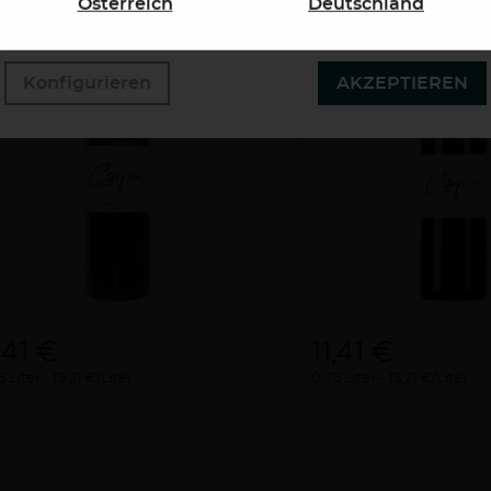
Österreich
Deutschland
Datenschutzerklärung.
Konfigurieren
AKZEPTIEREN
,41 €
11,41 €
5 Liter
15,21 €/Liter
0,75 Liter
15,21 €/Liter