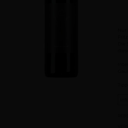
Be
Nur 
Fritz
Die 
dies
Inte
Gaum
Tipp
Inf
REBS
VER