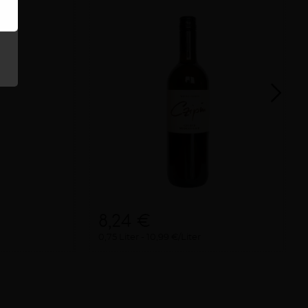
8,24 €
0,75 Liter
10,99 €/Liter