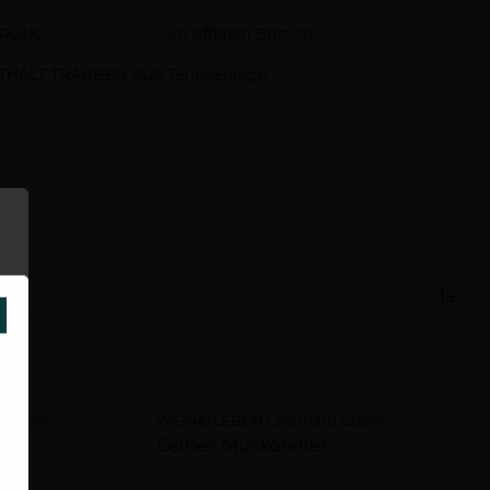
RUNG
im offenen Bottich
THÄLT TRAUBEN AUS
Terassenlage
Ja
SCHLIESSEN
Czipin
WEINerLEBEN Leonhard Czipin
Gelber Muskateller
halbtrocken
2025
Kremstal (AT)