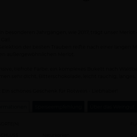
schreibung
in besonderen Jahrgängen, wie 2017, trägt unser Merlot 
 Gall.
Selektion der besten Trauben reifte nach einer langen 
en außergewöhnlichen Merlot.
nsive, tiefrote Farbe, ein komplexes Bukett nach Wal
en sehr dicht, Bitterschokolade, leicht rauchig, langes,
: Ein schönes Geschenk für Rotwein - Liebhaber!
ormationen
Speiseempfehlung
Über das Weingut
ORTE(N)
FL
SCHLUSS
Naturkorken
QU