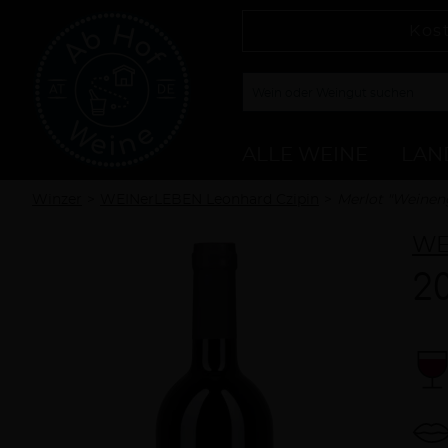
Kos
ALLE WEINE
LAN
Winzer
WEINerLEBEN Leonhard Czipin
Merlot "Weinen
WE
2