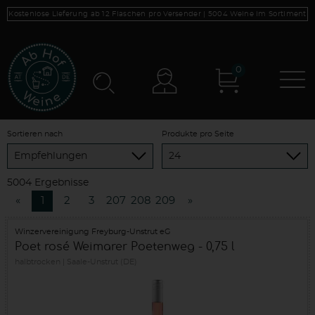
Kostenlose Lieferung ab 12 Flaschen pro Versender |
5004
Weine im Sortiment
0
N
Konto
Sortieren nach
Produkte pro Seite
5004 Ergebnisse
«
1
2
3
207
208
209
»
Winzervereinigung Freyburg-Unstrut eG
Poet rosé Weimarer Poetenweg - 0,75 l
halbtrocken
Saale-Unstrut (DE)