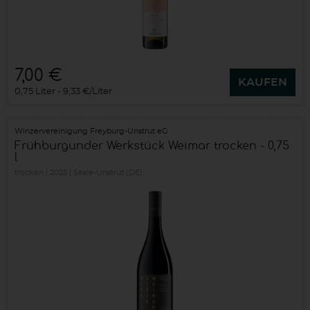
7,00 €
KAUFEN
0,75 Liter
9,33 €/Liter
Winzervereinigung Freyburg-Unstrut eG
Frühburgunder Werkstück Weimar trocken - 0,75
l
trocken
2025
Saale-Unstrut (DE)