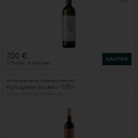
7,00 €
KAUFEN
0,75 Liter
9,33 €/Liter
Winzervereinigung Freyburg-Unstrut eG
Portugieser trocken - 0,75 l
trocken
2025
Saale-Unstrut (DE)