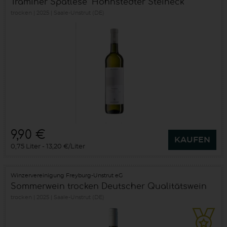
Traminer Spätlese "Höhnstedter Steineck"
trocken
2025
Saale-Unstrut (DE)
9,90 €
KAUFEN
0,75 Liter
13,20 €/Liter
Winzervereinigung Freyburg-Unstrut eG
Sommerwein trocken Deutscher Qualitätswein
trocken
2025
Saale-Unstrut (DE)