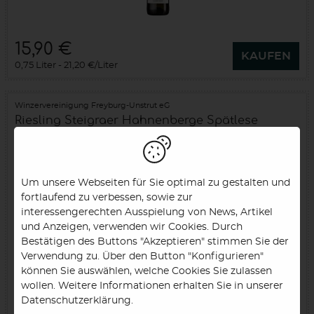
15,90 €
KAUFEN
0,75 Liter
21,20 €/Liter
Winzervereinigung Freyburg-Unstrut eG
Riesling Steigraer Hahnenberge Spätlese
trocken
2025
Saale-Unstrut (DE)
Um unsere Webseiten für Sie optimal zu gestalten und
fortlaufend zu verbessen, sowie zur
interessengerechten Ausspielung von News, Artikel
und Anzeigen, verwenden wir Cookies. Durch
Bestätigen des Buttons "Akzeptieren" stimmen Sie der
Verwendung zu. Über den Button "Konfigurieren"
können Sie auswählen, welche Cookies Sie zulassen
wollen. Weitere Informationen erhalten Sie in unserer
Datenschutzerklärung.
9,90 €
KAUFEN