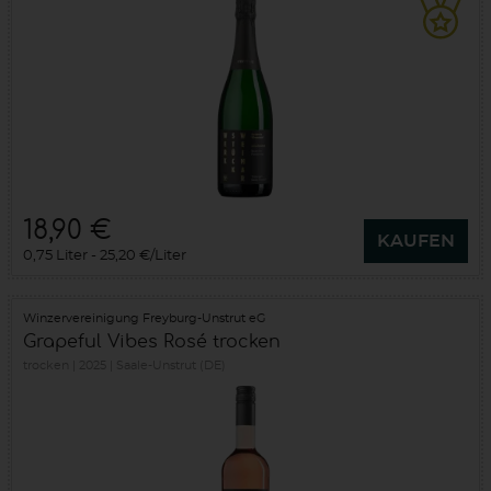
18,90 €
KAUFEN
0,75 Liter
25,20 €/Liter
Winzervereinigung Freyburg-Unstrut eG
Grapeful Vibes Rosé trocken
trocken
2025
Saale-Unstrut (DE)