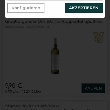
0,75 Liter
13,20 €/Liter
Konfigurieren
AKZEPTIEREN
Winzervereinigung Freyburg-Unstrut eG
Grauburgunder Dorndorfer Rappental Spätlese
trocken
2025
Saale-Unstrut (DE)
9,90 €
KAUFEN
0,75 Liter
13,20 €/Liter
Winzervereinigung Freyburg-Unstrut eG