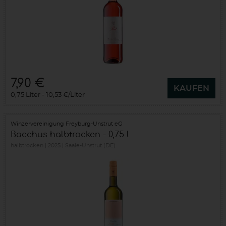
7,90 €
KAUFEN
0,75 Liter
10,53 €/Liter
Winzervereinigung Freyburg-Unstrut eG
Bacchus halbtrocken - 0,75 l
halbtrocken
2025
Saale-Unstrut (DE)