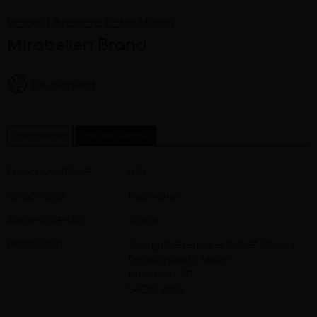
Weingut-Brennerei Detlef Müllers
Mirabellen Brand
Deutschland
Informationen
Über das Weingut
FLASCHENGRÖSSE
0,5 l
VERSCHLUSS
Naturkorken
ALKOHOLGEHALT
40% vol
PRODUZENT
Weingut-Brennerei Detlef Müllers
Deutschland / Mosel
Plenterstr. 57
54536 Kröv