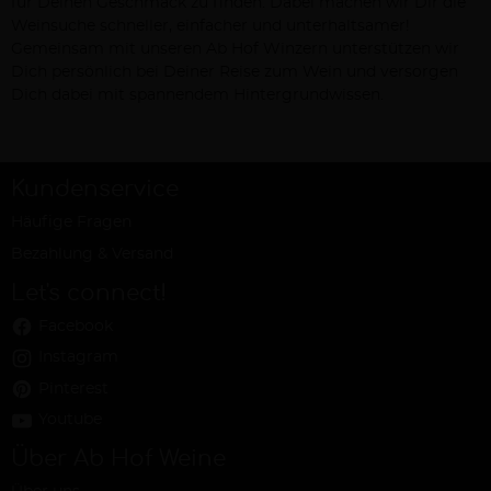
für Deinen Geschmack zu finden. Dabei machen wir Dir die
Weinsuche schneller, einfacher und unterhaltsamer!
Gemeinsam mit unseren Ab Hof Winzern unterstützen wir
Dich persönlich bei Deiner Reise zum Wein und versorgen
Dich dabei mit spannendem Hintergrundwissen.
Kundenservice
Häufige Fragen
Bezahlung & Versand
Let's connect!
Facebook
Instagram
Pinterest
Youtube
Über Ab Hof Weine