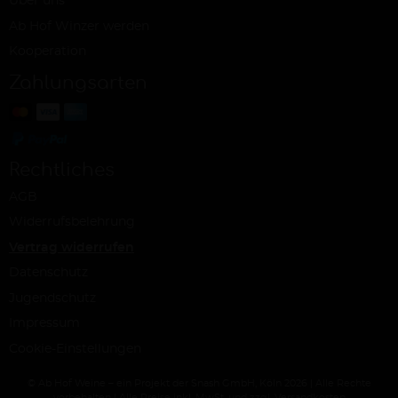
Über uns
Ab Hof Winzer werden
Kooperation
Zahlungsarten
Rechtliches
AGB
Widerrufsbelehrung
Vertrag widerrufen
Datenschutz
Jugendschutz
Impressum
Cookie-Einstellungen
© Ab Hof Weine – ein Projekt der Snash GmbH, Köln 2026 | Alle Rechte
vorbehalten | Alle Preise inkl. MwSt. und zzgl. Versandkosten