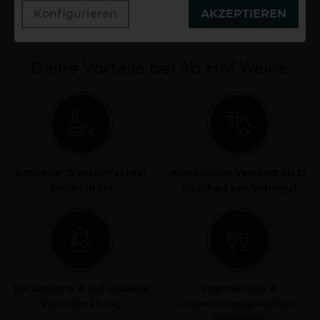
Konfigurieren
AKZEPTIEREN
Deine Vorteile bei Ab Hof Weine
Schneller & vereinfachter
Kostenloser Versand ab 12
Wein-Finder
Flaschen pro Weingut
Persönliche & individuelle
Spannendes &
Wein Beratung
abwechslungsreiches
Sortiment