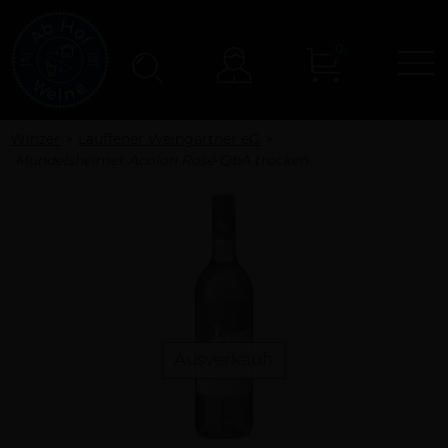
0
N
Konto
Winzer
Lauffener Weingärtner eG
Mundelsheimer Acolon Rosé QbA trocken
Ausverkauft