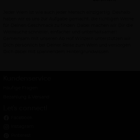
Jeder Wein ist wie auch jeder Mensch einzigartig. Deshalb
haben wir es uns zur Aufgabe gemacht, die richtigen Weine
für Deinen Geschmack zu finden. Dabei machen wir Dir die
Weinsuche schneller, einfacher und unterhaltsamer!
Gemeinsam mit unseren Ab Hof Winzern unterstützen wir
Dich persönlich bei Deiner Reise zum Wein und versorgen
Dich dabei mit spannendem Hintergrundwissen.
Kundenservice
Häufige Fragen
Bezahlung & Versand
Let's connect!
Facebook
Instagram
Pinterest