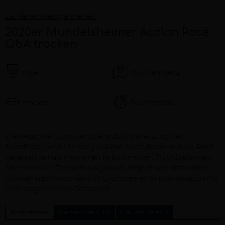
Lauffener Weingärtner eG
2020er Mundelsheimer Acolon Rosé
QbA trocken
rosé
Württemberg
trocken
Deutschland
Beschreibung
Die Rebsorte Acolon entstand durch Kreuzung der
Dornfelder- und Lemberger-Rebe. Wird dieser nun als Rosé
gekeltert, erhält man einen farbintensiven, fruchtbetonten,
Sommerwein. Trocken ausgebaut, zeigt er sich mit seinen
Aromen nach Kirschen und Brombeeren in Kombination mit
einer angenehmen Gerbsäure.
Informationen
Speiseempfehlung
Über das Weingut