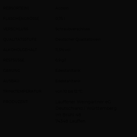
REBSORTE(N)
Acolon
FLASCHENGRÖSSE
0,75 l
VERSCHLUSS
Schraubverschluss
QUALITÄTSSTUFE
Deutscher Qualitätswein
ALKOHOLGEHALT
11,5% vol
RESTSÜSSE
6,9 g/l
GÄRUNG
Edelstahltank
AUSBAU
Edelstahltank
TRINKTEMPERATUR
von 10 bis 12 °C
PRODUZENT
Lauffener Weingärtner eG
Deutschland / Württemberg
Im Brühl 48
74348 Lauffen