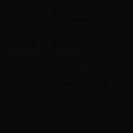
FLASCHENGRÖSSE
0,75 l
ZUTATEN
Wasser,
Gerstenmalz
, Rohrzucker, Hopfen,
Hefe.
VERSCHLUSS
Sekt-/Champagnerkork
ALKOHOLGEHALT
6,7% vol
TRINKTEMPERATUR
von 10 bis 10 °C
PRODUZENT
Birra AnimA
Italien / Piemonte
Strada Provinciale 337 1
12010 Roccasparvera (CN)
Häufig zusammen gekauft
Birra AnimA
Anastasia - Helles Saisonbier
Piemonte (IT)