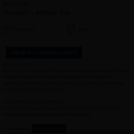
Birra AnimA
Newton - Amber Ale
Piemonte
Italien
MEHR AUS DIESEM LAGER
Beschreibung
Charakteristik:
eine durstlöschende, süffige Gaumenfreude; die beachtliche
Malzbasis bewirkt eine außerordentliche Trinkbarkeit;
ausgeglichen und präzise gehopft; lässt am Gaumen eine
schöne Harmonie entstehen
Gastronomische Empfehlung:
schmeckt am besten zusammen mit Pizza, italienischen
Fleischsalaten, Roast Beef oder Carpaccio
Informationen
Über das Weingut