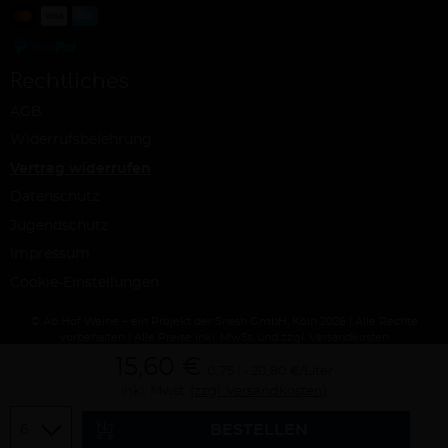
Rechtliches
AGB
Widerrufsbelehrung
Vertrag widerrufen
Datenschutz
Jugendschutz
Impressum
Cookie-Einstellungen
© Ab Hof Weine – ein Projekt der Snash GmbH, Köln 2026 | Alle Rechte
vorbehalten | Alle Preise inkl. MwSt. und zzgl. Versandkosten
15,60 €
0,75 l
20,80 €/Liter
inkl. Mwst.
(zzgl. Versandkosten)
Menge
BESTELLEN