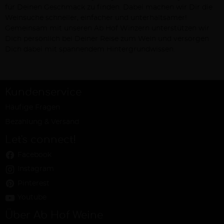
für Deinen Geschmack zu finden. Dabei machen wir Dir die
Weinsuche schneller, einfacher und unterhaltsamer!
Gemeinsam mit unseren Ab Hof Winzern unterstützen wir
Dich persönlich bei Deiner Reise zum Wein und versorgen
Dich dabei mit spannendem Hintergrundwissen.
Kundenservice
Häufige Fragen
Bezahlung & Versand
Let's connect!
Facebook
Instagram
Pinterest
Youtube
Über Ab Hof Weine