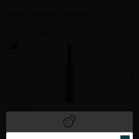
Häufig zusammen gekauft
Weingut Fischer
Quittenbrand (0,50 l)
Vegan
20,50 €
0,5 Liter
41,00 €/Liter
Um unsere Webseiten für Sie optimal zu gestalten und