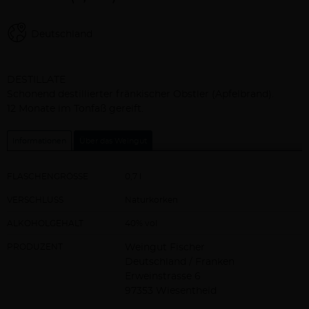
Deutschland
Beschreibung
DESTILLATE
Schonend destillierter fränkischer Obstler (Apfelbrand).
12 Monate im Tonfaß gereift.
Informationen
Über das Weingut
FLASCHENGRÖSSE
0,7 l
VERSCHLUSS
Naturkorken
ALKOHOLGEHALT
40% vol
PRODUZENT
Weingut Fischer
Deutschland / Franken
Erweinstrasse 6
97353 Wiesentheid