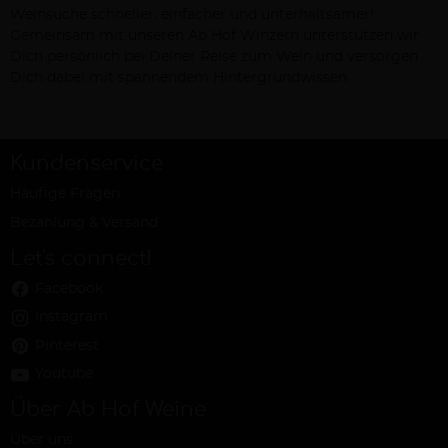
Weinsuche schneller, einfacher und unterhaltsamer!
Gemeinsam mit unseren Ab Hof Winzern unterstützen wir
Dich persönlich bei Deiner Reise zum Wein und versorgen
Dich dabei mit spannendem Hintergrundwissen.
Kundenservice
Häufige Fragen
Bezahlung & Versand
Let's connect!
Facebook
Instagram
Pinterest
Youtube
Über Ab Hof Weine
Über uns