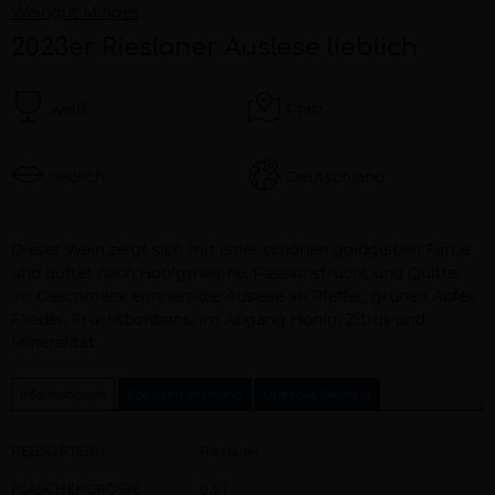
Weingut Minges
2023er Rieslaner Auslese lieblich
weiß
Pfalz
lieblich
Deutschland
Beschreibung
Dieser Wein zeigt sich mit einer schönen goldgelben Farbe
und duftet nach Honigmelone, Passionsfrucht und Quitte.
Im Geschmack erinnert die Auslese an Pfeffer, grünen Apfel,
Flieder, Fruchtbonbons, im Abgang Honig, Zitrus und
Mineralität.
Informationen
Speiseempfehlung
Über das Weingut
REBSORTE(N)
Rieslaner
FLASCHENGRÖSSE
0,5 l