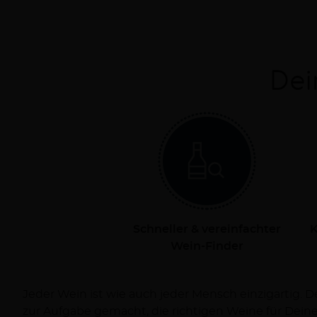
Dei
Schneller & vereinfachter
K
Wein-Finder
Jeder Wein ist wie auch jeder Mensch einzigartig. 
Dich persönlich bei Deiner Reise zum Wein und ve
zur Aufgabe gemacht, die richtigen Weine für Dei