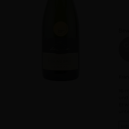
Bew
G
FR
Be
Fran
16-m
und 
Er w
unte
Inf