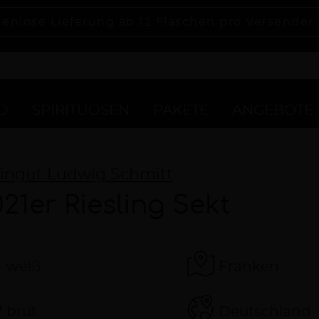
tenlose Lieferung ab 12 Flaschen pro Versender
D
SPIRITUOSEN
PAKETE
ANGEBOTE
ingut Ludwig Schmitt
21er Riesling Sekt
weiß
Franken
brut
Deutschland