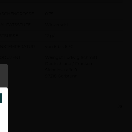
ASCHENGRÖSSE
0,75 l
ALITÄTSSTUFE
Winzersekt
STSÜSSE
12 g/l
INKTEMPERATUR
von 6 bis 6 °C
ODUZENT
Weingut Ludwig Schmitt
Deutschland / Franken
Sieboldstraße 9
97218 Gerbrunn
SCHLIESSEN
Ja