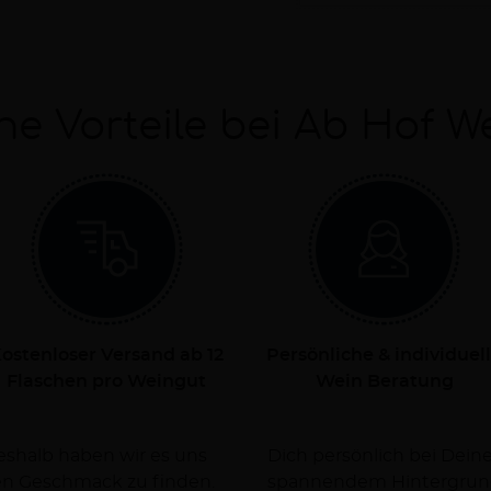
ne Vorteile bei Ab Hof W
ostenloser Versand ab 12
Persönliche & individuel
Flaschen pro Weingut
Wein Beratung
Deshalb haben wir es uns
rsorgen Dich dabei mit
nen Geschmack zu finden.
spannendem Hintergrun