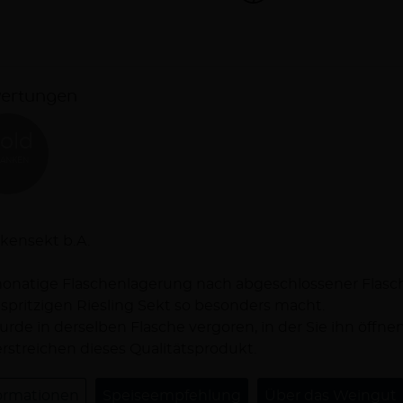
ertungen
old
ANKEN
schreibung
kensekt b.A.
onatige Flaschenlagerung nach abgeschlossener Flasche
spritzigen Riesling Sekt so besonders macht.
urde in derselben Flasche vergoren, in der Sie ihn öffne
rstreichen dieses Qualitätsprodukt.
ormationen
Speiseempfehlung
Über das Weingut