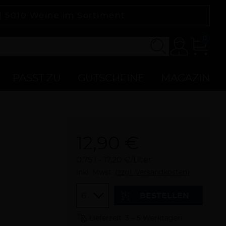
 |
5010
Weine im Sortiment
0
Konto
Zur
Kasse
PASST ZU
GUTSCHEINE
MAGAZIN
12,90 €
0,75 l
17,20 €/Liter
inkl. Mwst.
(zzgl. Versandkosten)
Menge
BESTELLEN
Lieferzeit: 3 – 5 Werktagen