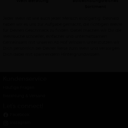
Wein Beratung
abwechslungsreiches
Sortiment
Jeder Wein ist wie auch jeder Mensch einzigartig. Deshalb
haben wir es uns zur Aufgabe gemacht, die richtigen Weine
für Deinen Geschmack zu finden. Dabei machen wir Dir die
Weinsuche schneller, einfacher und unterhaltsamer!
Gemeinsam mit unseren Ab Hof Winzern unterstützen wir
Dich persönlich bei Deiner Reise zum Wein und versorgen
Dich dabei mit spannendem Hintergrundwissen.
Kundenservice
Häufige Fragen
Bezahlung & Versand
Let's connect!
Facebook
Instagram