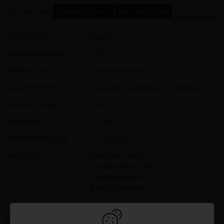
Informationen
Speiseempfehlung
Über das Weingut
REBSORTE(N)
Riesling
FLASCHENGRÖSSE
0,75 l
VERSCHLUSS
Schraubverschluss
QUALITÄTSSTUFE
Deutscher Prädikatswein - Spätlese
ALKOHOLGEHALT
11% vol
RESTSÜSSE
47,5 g/l
TRINKTEMPERATUR
von 8 bis 10 °C
PRODUZENT
Weingut Minges
Deutschland / Pfalz
Staatsstraße 51
67483 Edesheim
Allergene