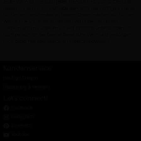
Jeder Wein ist wie auch jeder Mensch einzigartig. Deshalb
haben wir es uns zur Aufgabe gemacht, die richtigen Weine
für Deinen Geschmack zu finden. Dabei machen wir Dir die
Weinsuche schneller, einfacher und unterhaltsamer!
Gemeinsam mit unseren Ab Hof Winzern unterstützen wir
Dich persönlich bei Deiner Reise zum Wein und versorgen
Dich dabei mit spannendem Hintergrundwissen.
Kundenservice
Häufige Fragen
Bezahlung & Versand
Let's connect!
Facebook
Instagram
Pinterest
Youtube