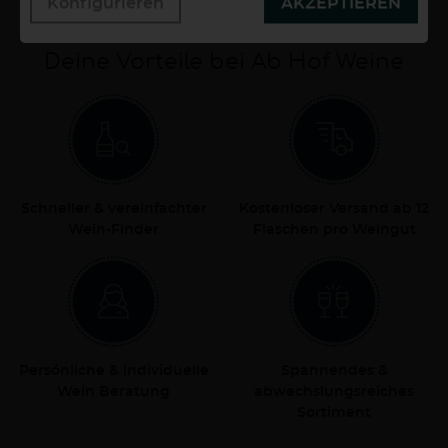
Konfigurieren
AKZEPTIEREN
Deine Vorteile bei Ab Hof Weine
Schneller & vereinfachter
Kostenloser Versand ab 12
Wein-Finder
Flaschen pro Weingut
Persönliche & individuelle
Spannendes &
Wein Beratung
abwechslungsreiches
Sortiment