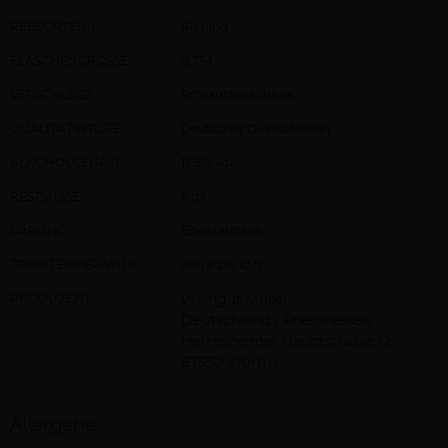
REBSORTE(N)
Riesling
FLASCHENGRÖSSE
0,75 l
VERSCHLUSS
Schraubverschluss
QUALITÄTSSTUFE
Deutscher Qualitätswein
ALKOHOLGEHALT
12,5% vol
RESTSÜSSE
6 g/l
GÄRUNG
Edelstahltank
TRINKTEMPERATUR
von 8 bis 10 °C
PRODUZENT
Weingut Müsel
Deutschland / Rheinhessen
Herrnsheimer Hauptstrasse 12
67550 Worms
Allergene