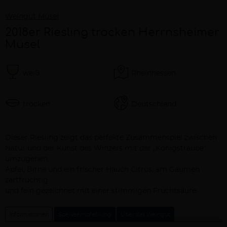
Weingut Müsel
2018er Riesling trocken Herrnsheimer
Müsel
weiß
Rheinhessen
trocken
Deutschland
Beschreibung
Dieser Riesling zeigt das perfekte Zusammenspiel zwischen
Natur und der Kunst des Winzers mit der „Königstraube“
umzugehen.
Apfel, Birne und ein frischer Hauch Citrus, am Gaumen
zartfruchtig
und fein gezeichnet mit einer stimmigen Fruchtsäure.
Informationen
Speiseempfehlung
Über das Weingut