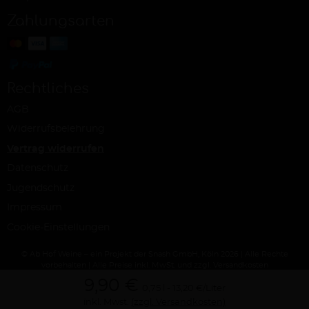
Zahlungsarten
Rechtliches
AGB
Widerrufsbelehrung
Vertrag widerrufen
Datenschutz
Jugendschutz
Impressum
Cookie-Einstellungen
© Ab Hof Weine – ein Projekt der Snash GmbH, Köln 2026 | Alle Rechte
vorbehalten | Alle Preise inkl. MwSt. und zzgl. Versandkosten
9,90 €
0,75 l
13,20 €/Liter
inkl. Mwst.
(zzgl. Versandkosten)