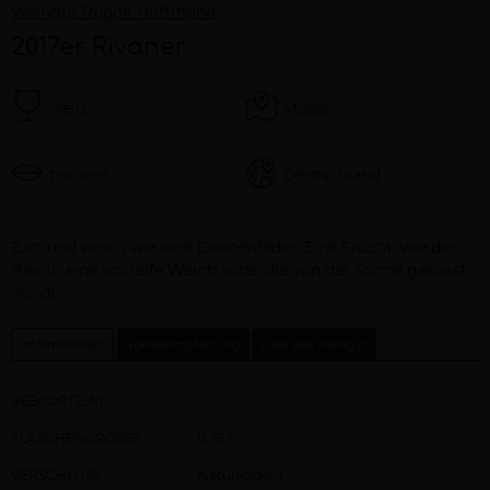
Weingut Rudolf Hoffmann
2017er Rivaner
weiß
Mosel
trocken
Deutschland
Beschreibung
Zart und weich wie eine Daunenfeder. Eine Frucht, wie der
Biss in eine vollreife Weintraube, die von der Sonne geküsst
wurde!
Informationen
Speiseempfehlung
Über das Weingut
REBSORTE(N)
FLASCHENGRÖSSE
0,75 l
VERSCHLUSS
Naturkorken