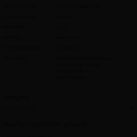
QUALITÄTSSTUFE
Deutscher Qualitätswein
ALKOHOLGEHALT
12,5% vol
RESTSÜSSE
5,9 g/l
GÄRUNG
Edelstahltank
TRINKTEMPERATUR
von 8 bis 10 °C
PRODUZENT
Weingut Rudolf Hoffmann
Deutschland / Mosel
Neustraße 19
54340 Detzem
Allergene
Enthält Sulfite
Ja
Häufig zusammen gekauft