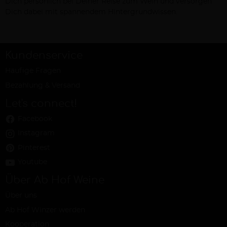
Dich persönlich bei Deiner Reise zum Wein und versorgen
Dich dabei mit spannendem Hintergrundwissen.
Kundenservice
Häufige Fragen
Bezahlung & Versand
Let's connect!
Facebook
Instagram
Pinterest
Youtube
Über Ab Hof Weine
Über uns
Ab Hof Winzer werden
Kooperation