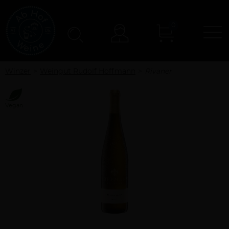
0
N
Konto
Winzer
Weingut Rudolf Hoffmann
Rivaner
Vegan