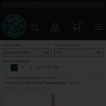
Kostenlose Lieferung ab 12 Flaschen pro Versender |
5005
Weine im Sortiment
0
N
Konto
Sortieren nach
Produkte pro Seite
5005 Ergebnisse
«
1
2
3
207
208
209
»
Winzervereinigung Freyburg-Unstrut eG
Poet rosé Weimarer Poetenweg - 0,75 l
halbtrocken
Saale-Unstrut (DE)