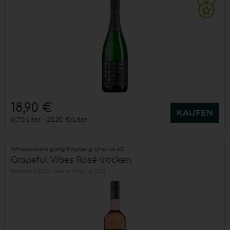
18,90 €
KAUFEN
0,75 Liter
25,20 €/Liter
Winzervereinigung Freyburg-Unstrut eG
Grapeful Vibes Rosé trocken
trocken
2025
Saale-Unstrut (DE)