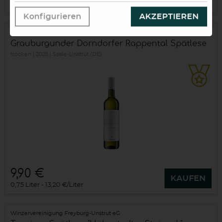
0,75 Liter
13,20 €/Liter
Konfigurieren
AKZEPTIEREN
Winzervereinigung Freyburg-Unstrut eG
Grauburgunder Dorndorfer Rappental Spätlese
trocken
2025
Saale-Unstrut (DE)
9,90 €
KAUFEN
0,75 Liter
13,20 €/Liter
Winzervereinigung Freyburg-Unstrut eG