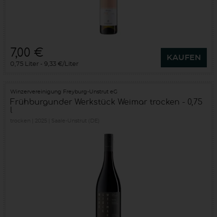
7,00 €
KAUFEN
0,75 Liter
9,33 €/Liter
Winzervereinigung Freyburg-Unstrut eG
Frühburgunder Werkstück Weimar trocken - 0,75
l
trocken
2025
Saale-Unstrut (DE)