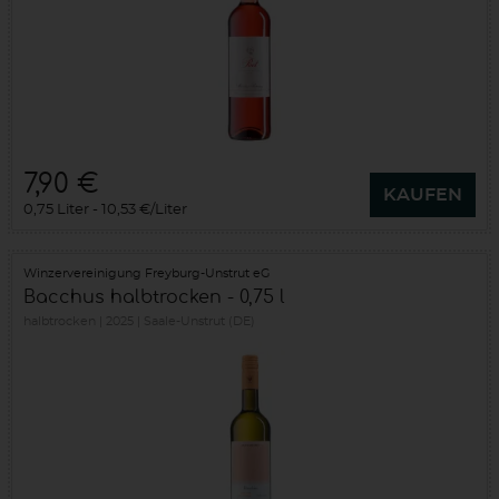
7,90 €
KAUFEN
0,75 Liter
10,53 €/Liter
Winzervereinigung Freyburg-Unstrut eG
Bacchus halbtrocken - 0,75 l
halbtrocken
2025
Saale-Unstrut (DE)