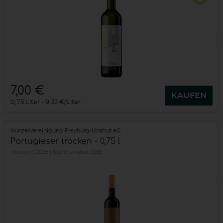
7,00 €
KAUFEN
0,75 Liter
9,33 €/Liter
Winzervereinigung Freyburg-Unstrut eG
Portugieser trocken - 0,75 l
trocken
2025
Saale-Unstrut (DE)