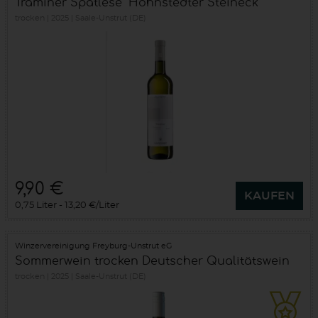
Traminer Spätlese "Höhnstedter Steineck"
trocken
2025
Saale-Unstrut (DE)
9,90 €
KAUFEN
0,75 Liter
13,20 €/Liter
Winzervereinigung Freyburg-Unstrut eG
Sommerwein trocken Deutscher Qualitätswein
trocken
2025
Saale-Unstrut (DE)