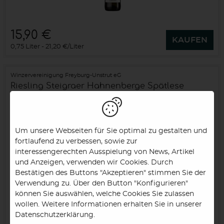
15,90 €
KAUFEN
0,75 Liter
21,20 €/Liter
Winzervereinigung Freyburg-Unstrut eG
Riesling Steigraer Hahnenberge Spätlese
trocken
2025
Saale-Unstrut (DE)
Um unsere Webseiten für Sie optimal zu gestalten und
fortlaufend zu verbessen, sowie zur
interessengerechten Ausspielung von News, Artikel
und Anzeigen, verwenden wir Cookies. Durch
Bestätigen des Buttons "Akzeptieren" stimmen Sie der
Verwendung zu. Über den Button "Konfigurieren"
können Sie auswählen, welche Cookies Sie zulassen
wollen. Weitere Informationen erhalten Sie in unserer
9,90 €
Datenschutzerklärung.
KAUFEN