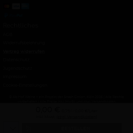
Rechtliches
AGB
Widerrufsbelehrung
Vertrag widerrufen
Datenschutz
Jugendschutz
Impressum
Cookie-Einstellungen
© Ab Hof Weine – ein Projekt der Snash GmbH, Köln 2026 | Alle Rechte
vorbehalten | Alle Preise inkl. MwSt. und zzgl. Versandkosten
0,00 €
0,75 l
0,00 €/Liter
inkl. Mwst.
(zzgl. Versandkosten)
Menge
BESTELLEN