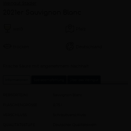
Weingut Stadler
2021er Sauvignon Blanc
weiß
Pfalz
trocken
Deutschland
Beschreibung
Frische Säure mit angenehmem Nachhalt
Informationen
Speiseempfehlung
Über das Weingut
REBSORTE(N)
Sauvignon Blanc
FLASCHENGRÖSSE
0,75 l
VERSCHLUSS
Schraubverschluss
QUALITÄTSSTUFE
Deutscher Qualitätswein