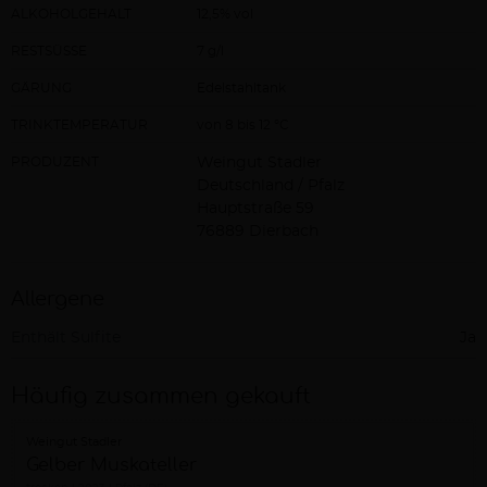
ALKOHOLGEHALT
12,5% vol
RESTSÜSSE
7 g/l
GÄRUNG
Edelstahltank
TRINKTEMPERATUR
von 8 bis 12 °C
PRODUZENT
Weingut Stadler
Deutschland / Pfalz
Hauptstraße 59
76889 Dierbach
Allergene
Enthält Sulfite
Ja
Häufig zusammen gekauft
Weingut Stadler
Gelber Muskateller