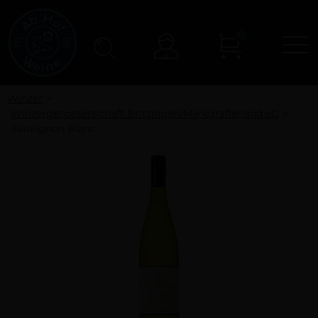
0
N
Konto
Winzer
Winzergenossenschaft Britzingen/Markgräflerland eG
Sauvignon Blanc