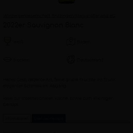
Winzergenossenschaft Britzingen/Markgräflerland eG
2022er Sauvignon Blanc
weiß
Baden
trocken
Deutschland
Beschreibung
Helles Gelb, dezente Art, feine grüne Früchte im Trunk
eleganter Schmiss im Abgang.
Ideal zur internationalen Küche, sowie zum alleinigen
Genuss.
Informationen
Über das Weingut