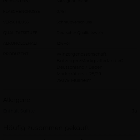
REBSORTE(N)
Sauvignon Blanc
FLASCHENGRÖSSE
0,75 l
VERSCHLUSS
Schraubverschluss
QUALITÄTSSTUFE
Deutscher Qualitätswein
ALKOHOLGEHALT
12% vol
PRODUZENT
Winzergenossenschaft
Britzingen/Markgräflerland eG
Deutschland / Baden
Markgräflerstr 25/29
79379 Müllheim
Allergene
Enthält Sulfite
Ja
Häufig zusammen gekauft