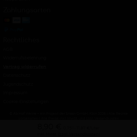
Zahlungsarten
Rechtliches
AGB
Widerrufsbelehrung
Vertrag widerrufen
Datenschutz
Jugendschutz
Impressum
Cookie-Einstellungen
© Ab Hof Weine – ein Projekt der Snash GmbH, Köln 2026 | Alle Rechte
vorbehalten | Alle Preise inkl. MwSt. und zzgl. Versandkosten
8,90 €
0,75 l
11,87 €/Liter
inkl. Mwst.
(zzgl. Versandkosten)