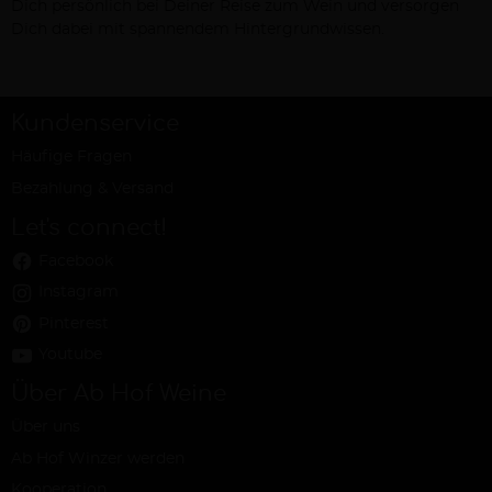
Dich persönlich bei Deiner Reise zum Wein und versorgen
Dich dabei mit spannendem Hintergrundwissen.
Kundenservice
Häufige Fragen
Bezahlung & Versand
Let's connect!
Facebook
Instagram
Pinterest
Youtube
Über Ab Hof Weine
Über uns
Ab Hof Winzer werden
Kooperation