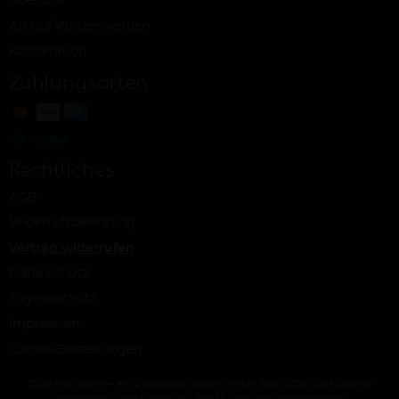
Über uns
Ab Hof Winzer werden
Kooperation
Zahlungsarten
Rechtliches
AGB
Widerrufsbelehrung
Vertrag widerrufen
Datenschutz
Jugendschutz
Impressum
Cookie-Einstellungen
© Ab Hof Weine – ein Projekt der Snash GmbH, Köln 2026 | Alle Rechte
vorbehalten | Alle Preise inkl. MwSt. und zzgl. Versandkosten