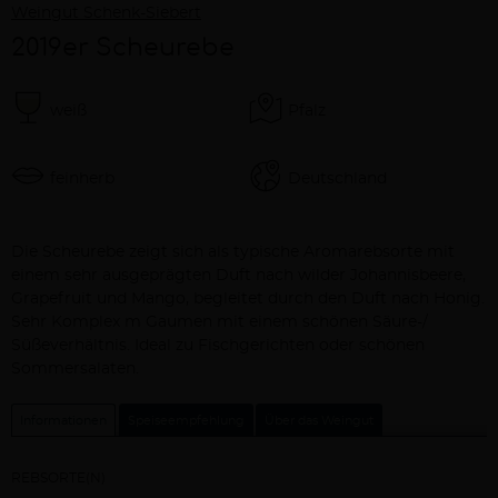
Weingut Schenk-Siebert
2019er Scheurebe
weiß
Pfalz
feinherb
Deutschland
Beschreibung
Die Scheurebe zeigt sich als typische Aromarebsorte mit
einem sehr ausgeprägten Duft nach wilder Johannisbeere,
Grapefruit und Mango, begleitet durch den Duft nach Honig.
Sehr Komplex m Gaumen mit einem schönen Säure-/
Süßeverhältnis. Ideal zu Fischgerichten oder schönen
Sommersalaten.
Informationen
Speiseempfehlung
Über das Weingut
REBSORTE(N)