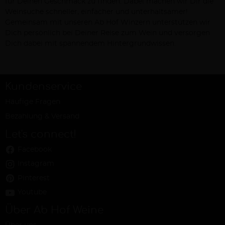
für Deinen Geschmack zu finden. Dabei machen wir Dir die
Weinsuche schneller, einfacher und unterhaltsamer!
Gemeinsam mit unseren Ab Hof Winzern unterstützen wir
Dich persönlich bei Deiner Reise zum Wein und versorgen
Dich dabei mit spannendem Hintergrundwissen.
Kundenservice
Häufige Fragen
Bezahlung & Versand
Let's connect!
Facebook
Instagram
Pinterest
Youtube
Über Ab Hof Weine