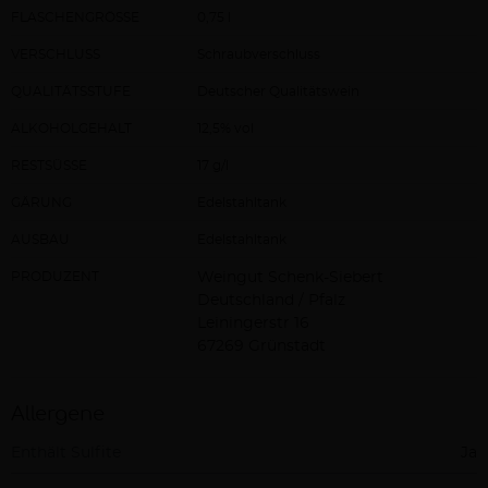
FLASCHENGRÖSSE
0,75 l
VERSCHLUSS
Schraubverschluss
QUALITÄTSSTUFE
Deutscher Qualitätswein
ALKOHOLGEHALT
12,5% vol
RESTSÜSSE
17 g/l
GÄRUNG
Edelstahltank
AUSBAU
Edelstahltank
PRODUZENT
Weingut Schenk-Siebert
Deutschland / Pfalz
Leiningerstr 16
67269 Grünstadt
Allergene
Enthält Sulfite
Ja