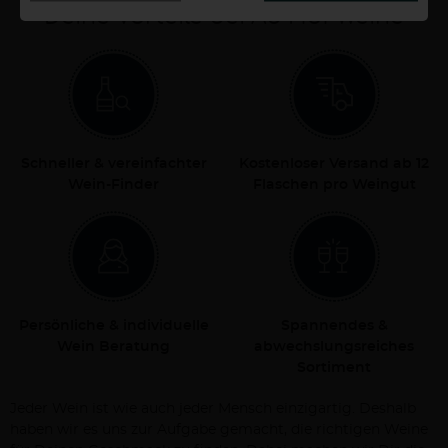
Deine Vorteile bei Ab Hof Weine
Schneller & vereinfachter
Kostenloser Versand ab 12
Wein-Finder
Flaschen pro Weingut
Persönliche & individuelle
Spannendes &
Wein Beratung
abwechslungsreiches
Sortiment
Jeder Wein ist wie auch jeder Mensch einzigartig. Deshalb
haben wir es uns zur Aufgabe gemacht, die richtigen Weine