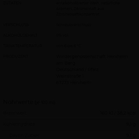
ZUTATEN
entalkoholisierter Wein, natürliche
Aromen, Zitronensaft aus
Zitronensaftkonzentrat.
VERSCHLUSS
Schraubverschluss
ALKOHOLGEHALT
0% vol
TRINKTEMPERATUR
von 6 bis 8 °C
PRODUZENT
Winzergenossenschaft Herxheim
am Berg
Deutschland / Pfalz
Weinstraße 1
67273 Herxheim
Nährwerte
(je 100 ml)
Brennwert
160 kJ / 38,2 kcal
Kohlenhydrate
9,1 g
Davon Zucker
9,1 g