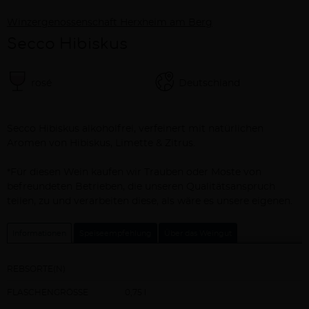
Winzergenossenschaft Herxheim am Berg
Secco Hibiskus
rosé
Deutschland
Beschreibung
Secco Hibiskus alkoholfrei, verfeinert mit natürlichen
Aromen von Hibiskus, Limette & Zitrus.
*Für diesen Wein kaufen wir Trauben oder Moste von
befreundeten Betrieben, die unseren Qualitätsanspruch
teilen, zu und verarbeiten diese, als wäre es unsere eigenen.
Informationen
Speiseempfehlung
Über das Weingut
REBSORTE(N)
FLASCHENGRÖSSE
0,75 l