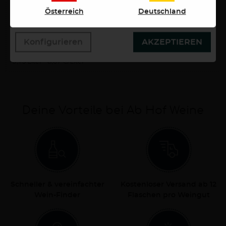
wollen. Weitere Informationen erhalten Sie in unserer
Österreich
Deutschland
Datenschutzerklärung.
Konfigurieren
AKZEPTIEREN
6,50 €
0,75 Liter
8,67 €/Liter
Deine Vorteile bei Ab Hof Weine
Schneller & vereinfachter
Kostenloser Versand ab 12
Wein-Finder
Flaschen pro Weingut