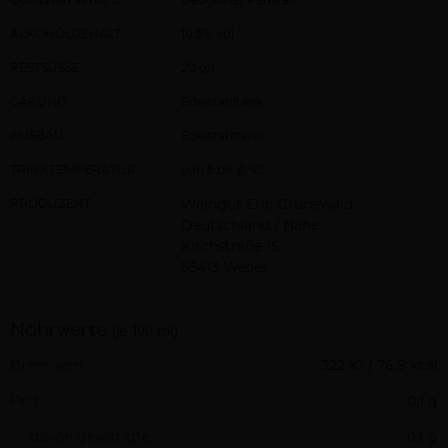
ALKOHOLGEHALT
10,5% vol
RESTSÜSSE
20 g/l
GÄRUNG
Edelstahltank
AUSBAU
Edelstahltank
TRINKTEMPERATUR
von 6 bis 8 °C
PRODUZENT
Weingut Eric Grünewald
Deutschland / Nahe
Kirchstraße 15
55413 Weiler
Nährwerte
(je 100 ml)
Brennwert
322 kJ / 76,9 kcal
Fett
0,1 g
davon gesättigte
0,1 g