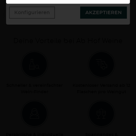
6,20 €
1 Liter
6,20 €/Liter
Konfigurieren
AKZEPTIEREN
Deine Vorteile bei Ab Hof Weine
Schneller & vereinfachter
Kostenloser Versand ab 12
Wein-Finder
Flaschen pro Weingut
Persönliche & individuelle
Spannendes &