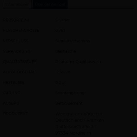
Informationen
Über das Weingut
REBSORTE(N)
Silvaner
FLASCHENGRÖSSE
0,75 l
VERSCHLUSS
Schraubverschluss
VERPACKUNG
Glasflasche
QUALITÄTSSTUFE
Deutscher Qualitätswein
ALKOHOLGEHALT
12,5% vol
RESTSÜSSE
0,2 g/l
GÄRUNG
Spontangärung
AUSBAU
Beton/Zement
PRODUZENT
Weingut am Vögelein
Deutschland / Franken
Raiffeisenstraße 34
97334 Nordheim