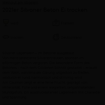
Weingut am Vögelein
2021er Silvaner Beton Ei trocken
weiß
Franken
trocken
Deutschland
Beschreibung
Silvaner Lagenwein – Im Betonei ausgebaut
Von Hand selektierte Silvanertrauben, spontan im
eiförmigen Beton vergoren. Die besondere Form des
Betoneis – nach dem Goldenen Schnitt gestaltet – erlaubt
dem Wein, während der Gärung ungestört zu fließen,
wodurch er rund, harmonisch und stimmig wird.
Am Gaumen zeigt er eine feine Frucht, geprägt von
Mineralität, Fülle und einem eleganten, langanhaltenden
Mundgefühl. Ein ausdrucksstarker Lagenwein mit Charakter
und Spannung.