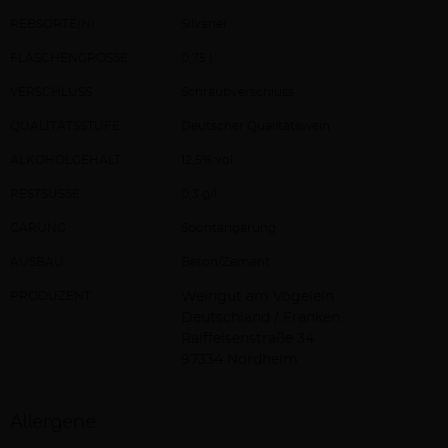
REBSORTE(N)
Silvaner
FLASCHENGRÖSSE
0,75 l
VERSCHLUSS
Schraubverschluss
QUALITÄTSSTUFE
Deutscher Qualitätswein
ALKOHOLGEHALT
12,5% vol
RESTSÜSSE
0,3 g/l
GÄRUNG
Spontangärung
AUSBAU
Beton/Zement
PRODUZENT
Weingut am Vögelein
Deutschland / Franken
Raiffeisenstraße 34
97334 Nordheim
Allergene