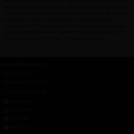
Jeder Wein ist wie auch jeder Mensch einzigartig. Deshalb
haben wir es uns zur Aufgabe gemacht, die richtigen Weine
für Deinen Geschmack zu finden. Dabei machen wir Dir die
Weinsuche schneller, einfacher und unterhaltsamer!
Gemeinsam mit unseren Ab Hof Winzern unterstützen wir
Dich persönlich bei Deiner Reise zum Wein und versorgen
Dich dabei mit spannendem Hintergrundwissen.
Kundenservice
Häufige Fragen
Bezahlung & Versand
Let's connect!
Facebook
Instagram
Pinterest
Youtube