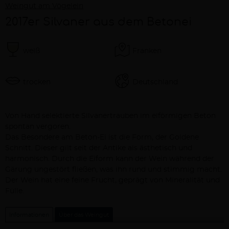
Weingut am Vögelein
2017er Silvaner aus dem Betonei
weiß
Franken
trocken
Deutschland
Beschreibung
Von Hand selektierte Silvanertrauben im eiförmigen Beton
spontan vergoren.
Das Besondere am Beton-Ei ist die Form, der Goldene
Schnitt. Dieser gilt seit der Antike als ästhetisch und
harmonisch. Durch die Eiform kann der Wein während der
Gärung ungestört fließen, was ihn rund und stimmig macht.
Der Wein hat eine feine Frucht, geprägt von Mineralität und
Fülle.
Informationen
Über das Weingut