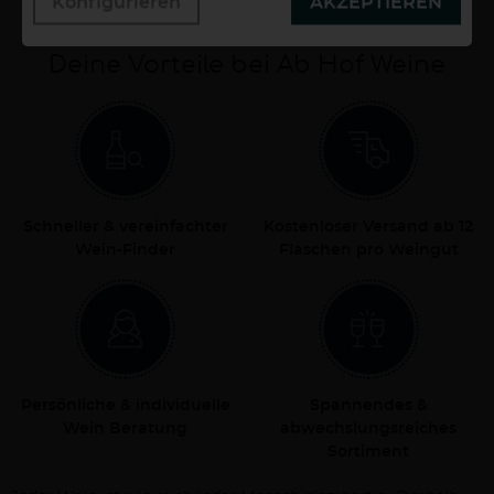
Konfigurieren
AKZEPTIEREN
Deine Vorteile bei Ab Hof Weine
Schneller & vereinfachter
Kostenloser Versand ab 12
Wein-Finder
Flaschen pro Weingut
Persönliche & individuelle
Spannendes &
Wein Beratung
abwechslungsreiches
Sortiment