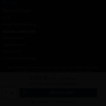
Rechtliches
AGB
Widerrufsbelehrung
Vertrag widerrufen
Datenschutz
Jugendschutz
Impressum
Cookie-Einstellungen
© Ab Hof Weine – ein Projekt der Snash GmbH, Köln 2026 | Alle Rechte
vorbehalten | Alle Preise inkl. MwSt. und zzgl. Versandkosten
6,90 €
0,75 l
9,20 €/Liter
inkl. Mwst.
(zzgl. Versandkosten)
Menge
BESTELLEN
Lieferzeit: 3 – 5 Werktagen