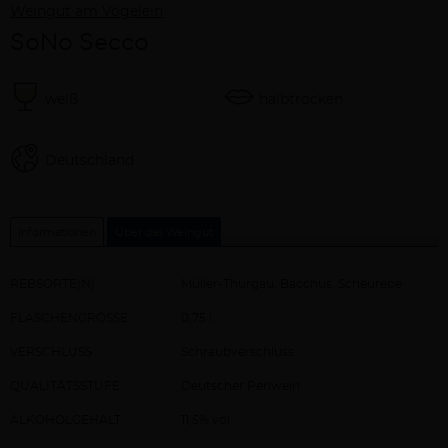
Weingut am Vögelein
SoNo Secco
weiß
halbtrocken
Deutschland
Informationen
Über das Weingut
REBSORTE(N)
Müller-Thurgau, Bacchus, Scheurebe
FLASCHENGRÖSSE
0,75 l
VERSCHLUSS
Schraubverschluss
QUALITÄTSSTUFE
Deutscher Perlwein
ALKOHOLGEHALT
11,5% vol