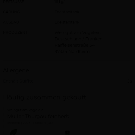
RESTSÜSSE
16,1 g/l
GÄRUNG
Edelstahltank
AUSBAU
Edelstahltank
PRODUZENT
Weingut am Vögelein
Deutschland / Franken
Raiffeisenstraße 34
97334 Nordheim
Allergene
Enthält Sulfite
Ja
Häufig zusammen gekauft
Weingut am Vögelein
Müller Thurgau feinherb
feinherb
2025
Franken (DE)