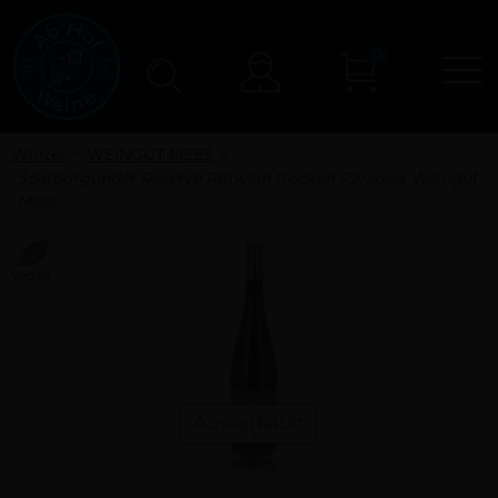
0
N
Konto
Winzer
WEINGUT MEES
Spätburgunder Réserve Rotwein trocken Paradies Weingut
Mees
Vegan
Ausverkauft