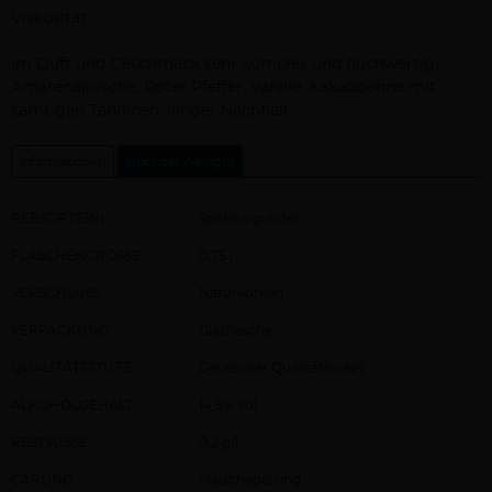
Viskosität.
Im Duft und Geschmack sehr komplex und hochwertig,
Amarenakirsche, Roter Pfeffer, Vanille, Kakaobohne mit
samtigen Tanninen, langer Nachhall.
Informationen
Über das Weingut
REBSORTE(N)
Spätburgunder
FLASCHENGRÖSSE
0,75 l
VERSCHLUSS
Naturkorken
VERPACKUNG
Glasflasche
QUALITÄTSSTUFE
Deutscher Qualitätswein
ALKOHOLGEHALT
14,5% vol
RESTSÜSSE
0,2 g/l
GÄRUNG
Maischegärung