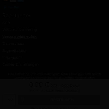
Rechtliches
AGB
Widerrufsbelehrung
Vertrag widerrufen
Datenschutz
Jugendschutz
Impressum
Cookie-Einstellungen
© Ab Hof Weine – ein Projekt der Snash GmbH, Köln 2026 | Alle Rechte
vorbehalten | Alle Preise inkl. MwSt. und zzgl. Versandkosten
0,00 €
0,75 l
0,00 €/Liter
inkl. Mwst.
(zzgl. Versandkosten)
Menge
BESTELLEN