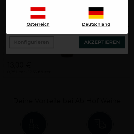
Bestätigen des Buttons "Akzeptieren" stimmen Sie der
Verwendung zu. Über den Button "Konfigurieren"
Vegan
können Sie auswählen, welche Cookies Sie zulassen
wollen. Weitere Informationen erhalten Sie in unserer
Österreich
Deutschland
Datenschutzerklärung.
Konfigurieren
AKZEPTIEREN
13,00 €
0,75 Liter
17,33 €/Liter
Deine Vorteile bei Ab Hof Weine