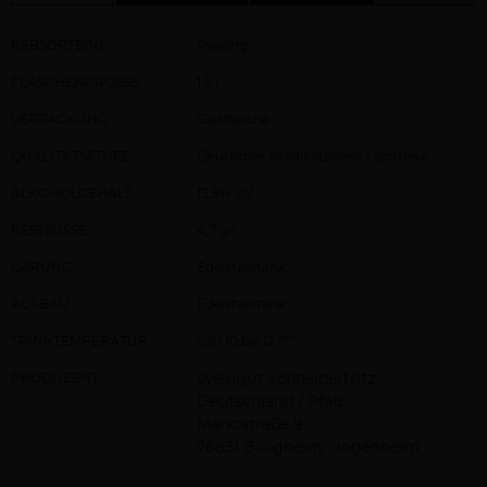
REBSORTE(N)
Riesling
FLASCHENGRÖSSE
1,5 l
VERPACKUNG
Glasflasche
QUALITÄTSSTUFE
Deutscher Prädikatswein - Spätlese
ALKOHOLGEHALT
13,5% vol
RESTSÜSSE
4,7 g/l
GÄRUNG
Edelstahltank
AUSBAU
Edelstahltank
TRINKTEMPERATUR
von 10 bis 12 °C
PRODUZENT
Weingut Schneiderfritz
Deutschland / Pfalz
Marktstraße 9
76831 Billigheim - Ingenheim