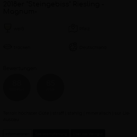
2018er "Steingebiss" Riesling -
Magnum-
weiß
Pfalz
trocken
Deutschland
Bewertungen
88
85
WEINPLUS
VINUM
Beschreibung
Terroir höchster Güte | straff | stahlig | mineralisch | sur Lie-
Ausbau
Informationen
Speiseempfehlung
Über das Weingut