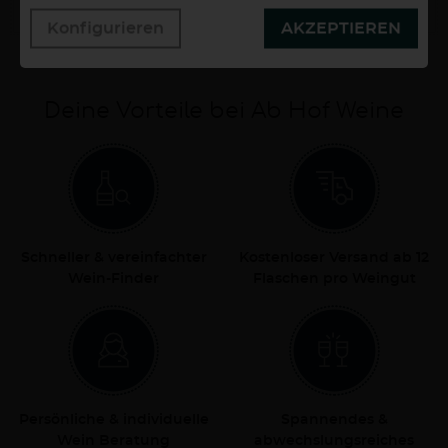
1 Liter
5,90 €/Liter
Konfigurieren
AKZEPTIEREN
Deine Vorteile bei Ab Hof Weine
Schneller & vereinfachter
Kostenloser Versand ab 12
Wein-Finder
Flaschen pro Weingut
Persönliche & individuelle
Spannendes &
Wein Beratung
abwechslungsreiches