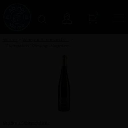
0
N
Konto
Winzer
Weingut Schneiderfritz
"Steingebiss" Riesling -Magnum-
Weingut Schneiderfritz