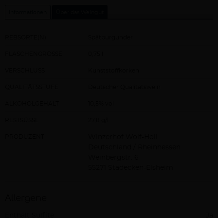
Informationen
Über das Weingut
REBSORTE(N)
Spätburgunder
FLASCHENGRÖSSE
0,75 l
VERSCHLUSS
Kunststoffkorken
QUALITÄTSSTUFE
Deutscher Qualitätswein
ALKOHOLGEHALT
10,5% vol
RESTSÜSSE
27,8 g/l
PRODUZENT
Winzerhof Wolf-Holl
Deutschland / Rheinhessen
Weinbergstr. 6
55271 Stadecken-Elsheim
Allergene
Enthält Sulfite
Ja