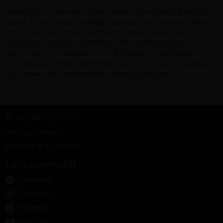
Jeder Wein ist wie auch jeder Mensch einzigartig. Deshalb
haben wir es uns zur Aufgabe gemacht, die richtigen Weine
für Deinen Geschmack zu finden. Dabei machen wir Dir die
Weinsuche schneller, einfacher und unterhaltsamer!
Gemeinsam mit unseren Ab Hof Winzern unterstützen wir
Dich persönlich bei Deiner Reise zum Wein und versorgen
Dich dabei mit spannendem Hintergrundwissen.
Kundenservice
Häufige Fragen
Bezahlung & Versand
Let's connect!
Facebook
Instagram
Pinterest
Youtube