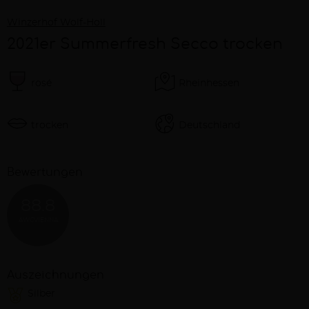
Winzerhof Wolf-Holl
2021er Summerfresh Secco trocken
rosé
Rheinhessen
trocken
Deutschland
Bewertungen
88.8
AWCVIENNA
Auszeichnungen
Silber