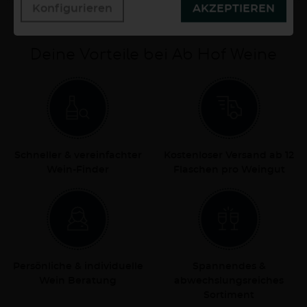
Konfigurieren
AKZEPTIEREN
Deine Vorteile bei Ab Hof Weine
Schneller & vereinfachter
Kostenloser Versand ab 12
Wein-Finder
Flaschen pro Weingut
Persönliche & individuelle
Spannendes &
Wein Beratung
abwechslungsreiches
Sortiment