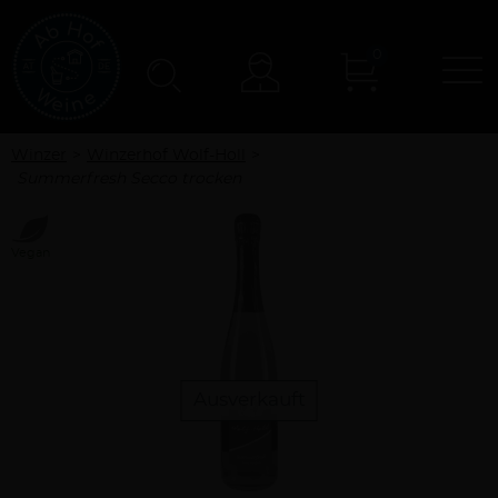
0
N
Konto
Winzer
Winzerhof Wolf-Holl
Summerfresh Secco trocken
Vegan
Ausverkauft