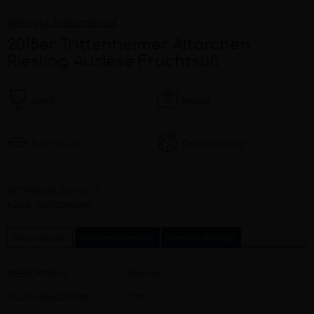
Weingut Alexanderhof
2018er Trittenheimer Altärchen
Riesling Auslese Fruchtsüß
weiß
Mosel
fruchtsüß
Deutschland
Beschreibung
Schmeckt zu:<br />
Käse, Süßspeisen
Informationen
Speiseempfehlung
Über das Weingut
REBSORTE(N)
Riesling
FLASCHENGRÖSSE
0,75 l