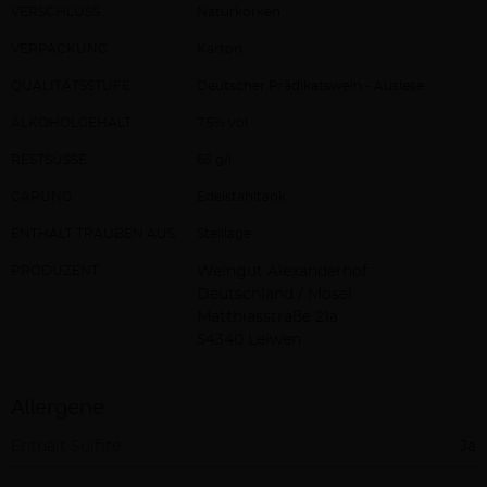
VERSCHLUSS
Naturkorken
VERPACKUNG
Karton
QUALITÄTSSTUFE
Deutscher Prädikatswein - Auslese
ALKOHOLGEHALT
7,5% vol
RESTSÜSSE
65 g/l
GÄRUNG
Edelstahltank
ENTHÄLT TRAUBEN AUS
Steillage
PRODUZENT
Weingut Alexanderhof
Deutschland / Mosel
Matthiasstraße 21a
54340 Leiwen
Allergene
Enthält Sulfite
Ja