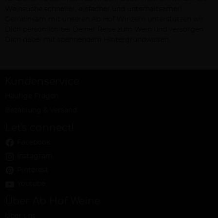
Weinsuche schneller, einfacher und unterhaltsamer!
Gemeinsam mit unseren Ab Hof Winzern unterstützen wir
Dich persönlich bei Deiner Reise zum Wein und versorgen
Dich dabei mit spannendem Hintergrundwissen.
Kundenservice
Häufige Fragen
Bezahlung & Versand
Let's connect!
Facebook
Instagram
Pinterest
Youtube
Über Ab Hof Weine
Über uns