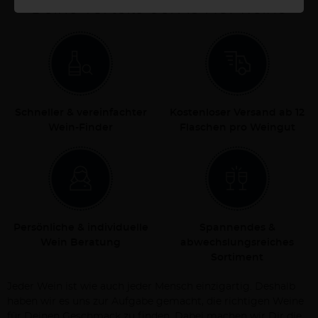
Deine Vorteile bei Ab Hof Weine
Schneller & vereinfachter
Kostenloser Versand ab 12
Wein-Finder
Flaschen pro Weingut
Persönliche & individuelle
Spannendes &
Wein Beratung
abwechslungsreiches
Sortiment
Jeder Wein ist wie auch jeder Mensch einzigartig. Deshalb
haben wir es uns zur Aufgabe gemacht, die richtigen Weine
für Deinen Geschmack zu finden. Dabei machen wir Dir die