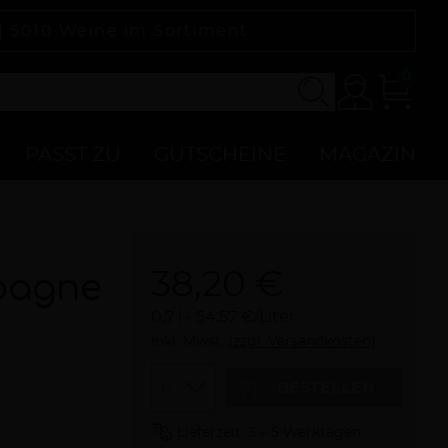
 |
5010
Weine im Sortiment
0
Konto
Zur
Kasse
PASST ZU
GUTSCHEINE
MAGAZIN
38,20 €
pagne
0,7 l
54,57 €/Liter
inkl. Mwst.
(zzgl. Versandkosten)
Menge
BESTELLEN
Lieferzeit: 3 – 5 Werktagen