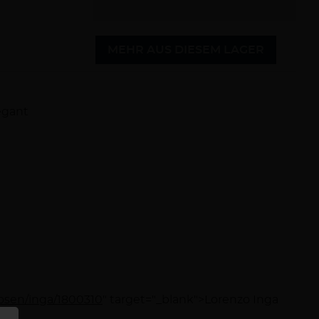
MEHR AUS DIESEM LAGER
egant
osen/inga/1800310
" target="_blank">Lorenzo Inga