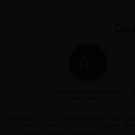
Dei
Schneller & vereinfachter
K
Wein-Finder
Jeder Wein ist wie auch jeder Mensch einzigartig. 
Dich persönlich bei Deiner Reise zum Wein und ve
zur Aufgabe gemacht, die richtigen Weine für Dei
Dabei machen wir Dir die Weinsuche schneller, ein