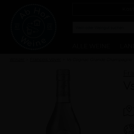
Kos
ALLE WEINE
LAN
Winzer
Francois Voyer
Vs Cognac Grande Champagne
Fra
V