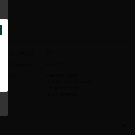
SCHLIESSEN
ASCHENGRÖSSE
0,7 l
KOHOLGEHALT
40% vol
ODUZENT
Francois Voyer
Frankreich / Charente
Le Maine Verret -
16130 Verrieres
Ja