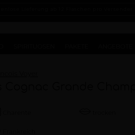
tenlose Lieferung ab 12 Flaschen pro Versender
D
SPIRITUOSEN
PAKETE
ANGEBOTE
ncois Voyer
s Cognac Grande Cham
Charente
trocken
Frankreich