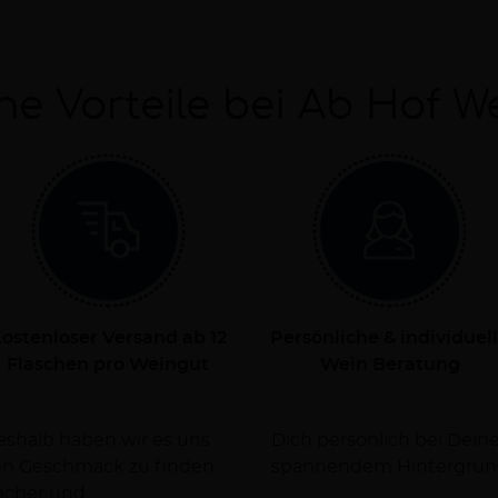
ne Vorteile bei Ab Hof W
ostenloser Versand ab 12
Persönliche & individuel
Flaschen pro Weingut
Wein Beratung
Deshalb haben wir es uns
rsorgen Dich dabei mit
nen Geschmack zu finden.
spannendem Hintergrun
facher und