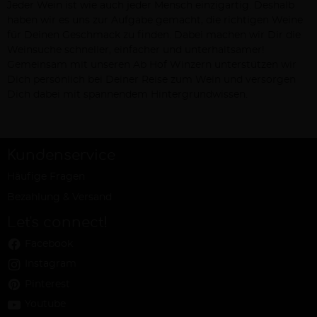
Jeder Wein ist wie auch jeder Mensch einzigartig. Deshalb
haben wir es uns zur Aufgabe gemacht, die richtigen Weine
für Deinen Geschmack zu finden. Dabei machen wir Dir die
Weinsuche schneller, einfacher und unterhaltsamer!
Gemeinsam mit unseren Ab Hof Winzern unterstützen wir
Dich persönlich bei Deiner Reise zum Wein und versorgen
Dich dabei mit spannendem Hintergrundwissen.
Kundenservice
Häufige Fragen
Bezahlung & Versand
Let's connect!
Facebook
Instagram
Pinterest
Youtube