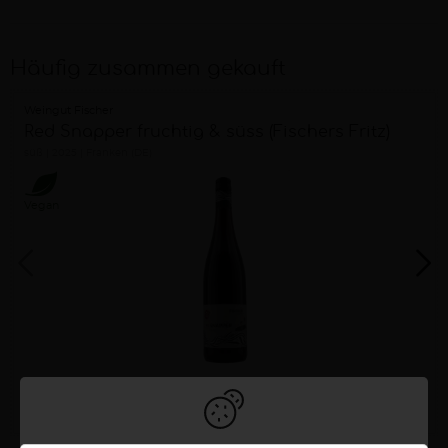
Häufig zusammen gekauft
Weingut Fischer
Red Snapper fruchtig & süss (Fischers Fritz)
süß
2025
Franken (DE)
Vegan
6,50 €
0,75 Liter
8,67 €/Liter