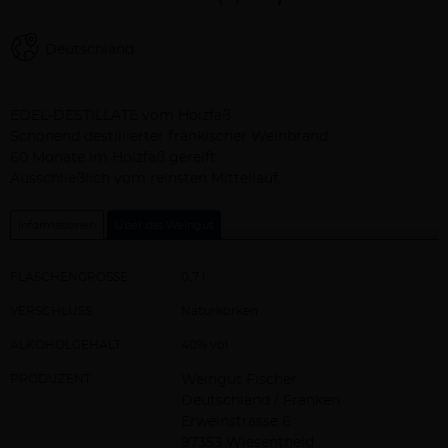
Deutschland
Beschreibung
EDEL-DESTILLATE vom Holzfaß
Schonend destillierter fränkischer Weinbrand.
60 Monate im Holzfaß gereift.
Ausschließlich vom reinsten Mittellauf.
Informationen
Über das Weingut
FLASCHENGRÖSSE
0,7 l
VERSCHLUSS
Naturkorken
ALKOHOLGEHALT
40% vol
PRODUZENT
Weingut Fischer
Deutschland / Franken
Erweinstrasse 6
97353 Wiesentheid