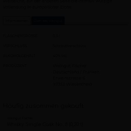
Weißeiche, auf der anderen Seite die intensiv würzige
Vollendung in europäischer Eiche.
Informationen
Über das Weingut
FLASCHENGRÖSSE
0,5 l
VERSCHLUSS
Schraubverschluss
ALKOHOLGEHALT
40% vol
PRODUZENT
Weingut Fischer
Deutschland / Franken
Erweinstrasse 6
97353 Wiesentheid
Häufig zusammen gekauft
Weingut Fischer
Whisky Single Cask No. 8 (0,20 l)