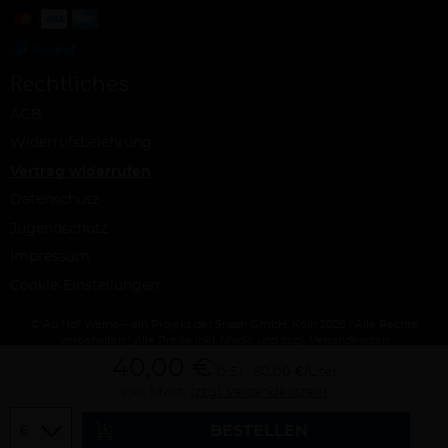
Rechtliches
AGB
Widerrufsbelehrung
Vertrag widerrufen
Datenschutz
Jugendschutz
Impressum
Cookie-Einstellungen
© Ab Hof Weine – ein Projekt der Snash GmbH, Köln 2026 | Alle Rechte
vorbehalten | Alle Preise inkl. MwSt. und zzgl. Versandkosten
40,00 €
0,5 l
80,00 €/Liter
inkl. Mwst.
(zzgl. Versandkosten)
Menge
BESTELLEN