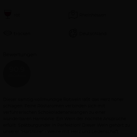
rot
Rheinhessen
trocken
Deutschland
Bewertungen
90.9
AWCVIENNA
Beschreibung
Dieser samtig-vollmundige Rotwein läßt das Herz höher
schlagen. Feine Röstaromen verbinden sich mit
verführerischen Schokoladenanklängen zu einer
wunderbaren Harmonie. Ein Wein der höchste Ansprüche
erfüllt. Spätburgunder in Perfektion! Dieser Wein gehört zu
unserer "Harthline" - Weine mit Herz und Leidenschaft.