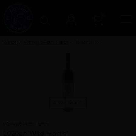
0
N
Konto
Winzer
Weingut Peter Harth
"Wild Harth"
Ausverkauft
Weingut Peter Harth
2020er "Wild Harth"