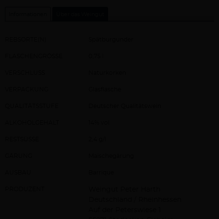
Informationen
Über das Weingut
REBSORTE(N)
Spätburgunder
FLASCHENGRÖSSE
0,75 l
VERSCHLUSS
Naturkorken
VERPACKUNG
Glasflasche
QUALITÄTSSTUFE
Deutscher Qualitätswein
ALKOHOLGEHALT
14% vol
RESTSÜSSE
2,4 g/l
GÄRUNG
Maischegärung
AUSBAU
Barrique
PRODUZENT
Weingut Peter Harth
Deutschland / Rheinhessen
Auf der Peterswiese 1