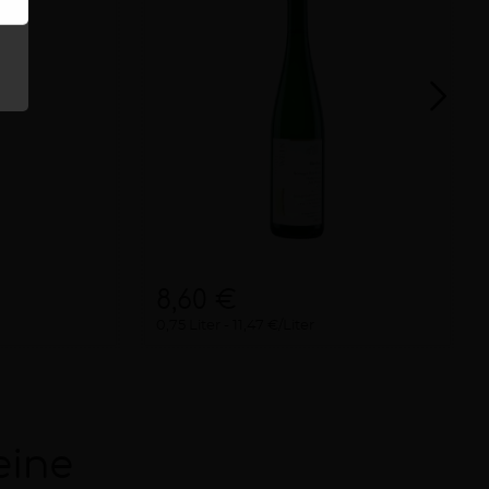
8,60 €
0,75 Liter
11,47 €/Liter
eine