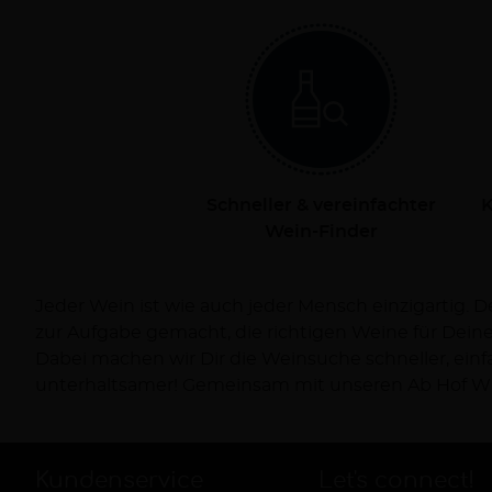
Schneller & vereinfachter
K
Wein-Finder
Jeder Wein ist wie auch jeder Mensch einzigartig. 
Dich persönlich bei Deiner Reise zum Wein und ve
zur Aufgabe gemacht, die richtigen Weine für Dei
Dabei machen wir Dir die Weinsuche schneller, ein
unterhaltsamer! Gemeinsam mit unseren Ab Hof Wi
Kundenservice
Let's connect!