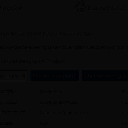
trocken
Deutschland
schreibung
mundig, tiefrot mit feinen Beerenaromen.
n Sie gerne einen grünen oder roten Geschenkkarton (
uktbild ähnelt dem Produkt
ormationen
Speiseempfehlung
Über das Weingut
ORTE(N)
Dornfelder
FL
SCHLUSS
Schraubverschluss
VE
ITÄTSSTUFE
Deutscher Qualitätswein
AL
SÜSSE
5 g/l
GÄ