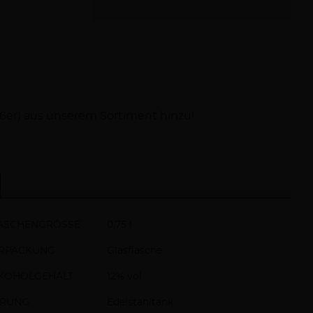
6er) aus unserem Sortiment hinzu!
ASCHENGRÖSSE
0,75 l
RPACKUNG
Glasflasche
KOHOLGEHALT
12% vol
RUNG
Edelstahltank