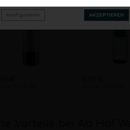
Konfigurieren
AKZEPTIEREN
,60 €
8,05 €
5 Liter
11,47 €/Liter
0,75 Liter
10,73 €/Liter
ne Vorteile bei Ab Hof W