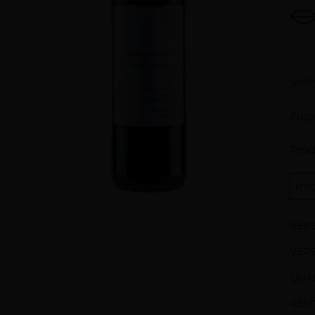
Be
Voll
Füge
Prod
Inf
REBS
VER
QUAL
REST