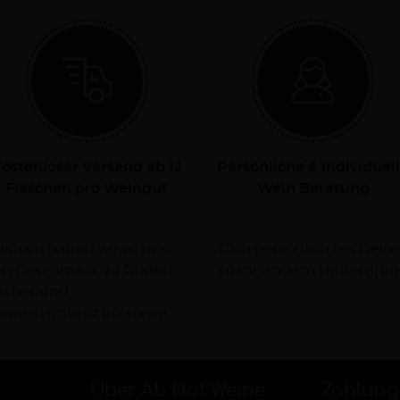
ostenloser Versand ab 12
Persönliche & individuel
Flaschen pro Weingut
Wein Beratung
Deshalb haben wir es uns
rsorgen Dich dabei mit
nen Geschmack zu finden.
spannendem Hintergrun
facher und
nzern unterstützen wir
Über Ab Hof Weine
Zahlung