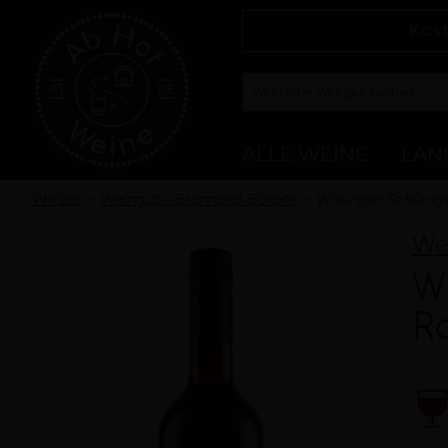
Kos
ALLE WEINE
LAN
Winzer
Weingut - Brennerei Borens
Wiltinger Schlang
Wei
W
R