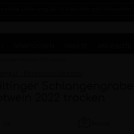
tenlose Lieferung ab 12 Flaschen pro Versender
D
SPIRITUOSEN
PAKETE
ANGEBOTE
engraben Rotwein 2022 trocken
ngut - Brennerei Borens
iltinger Schlangengrab
otwein 2022 trocken
rot
Mosel