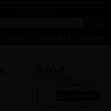
 |
5010
Weine im Sortiment
0
Konto
Zur
Kasse
PASST ZU
GUTSCHEINE
MAGAZIN
8,60 €
en
0,75 l
11,47 €/Liter
inkl. Mwst.
(zzgl. Versandkosten)
Menge
BESTELLEN
Lieferzeit: 3 – 5 Werktagen