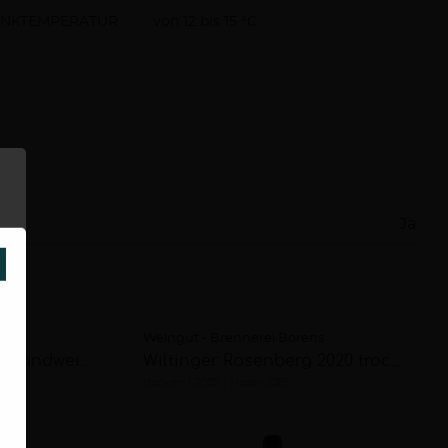
INKTEMPERATUR
von 12 bis 15 °C
Ja
SCHLIESSEN
ens
Weingut - Brennerei Borens
Wiltinger Rosenberg Landwein 2023 feinherb
Wiltinger Rosenberg 2020 trocken
trocken
2020
Mosel (DE)