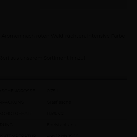
 Aromen nach roten Waldfrüchten, intensive Farbe
6er) aus unserem Sortiment hinzu!
ASCHENGRÖSSE
0,75 l
RPACKUNG
Glasflasche
KOHOLGEHALT
11,5% vol
RUNG
Edelstahltank
INKTEMPERATUR
von 12 bis 15 °C