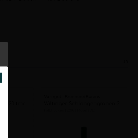
Ja
SCHLIESSEN
ens
Weingut - Brennerei Borens
Wiltinger Rosenberg 2020 trocken
Wiltinger Schlangengraben 2016 halbtrocken
halbtrocken
2016
Mosel (DE)