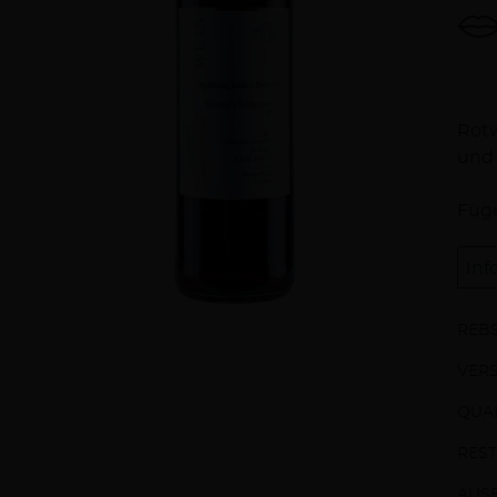
Be
Rotw
und
Füge
Inf
REBS
VER
QUAL
REST
AUS