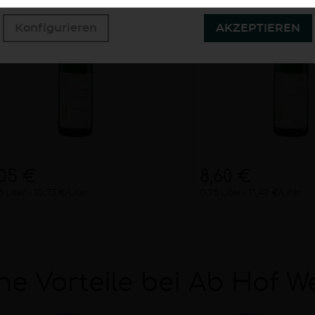
Konfigurieren
AKZEPTIEREN
,05 €
8,60 €
5 Liter
10,73 €/Liter
0,75 Liter
11,47 €/Liter
ne Vorteile bei Ab Hof W