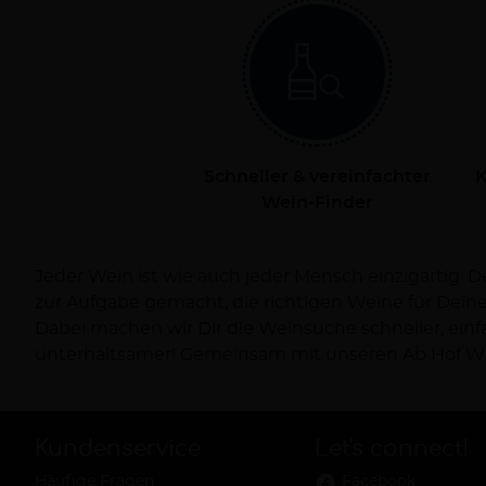
Schneller & vereinfachter
K
Wein-Finder
Jeder Wein ist wie auch jeder Mensch einzigartig. 
Dich persönlich bei Deiner Reise zum Wein und ve
zur Aufgabe gemacht, die richtigen Weine für Dei
Dabei machen wir Dir die Weinsuche schneller, ein
unterhaltsamer! Gemeinsam mit unseren Ab Hof Wi
Kundenservice
Let's connect!
Häufige Fragen
Facebook