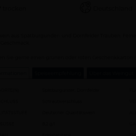
trocken
Deutschland
schreibung
ein aus Spätburgunder- und Dornfelder Trauben. Feine
 Geschmack.
n Sie gerne einen grünen oder roten Geschenkkarton (
ormationen
Speiseempfehlung
Über das Weingut
ORTE(N)
Spätburgunder, Dornfelder
FL
SCHLUSS
Schraubverschluss
VE
ITÄTSSTUFE
Deutscher Qualitätswein
AL
SÜSSE
8,2 g/l
GÄ
BAU
Edelstahltank
TR