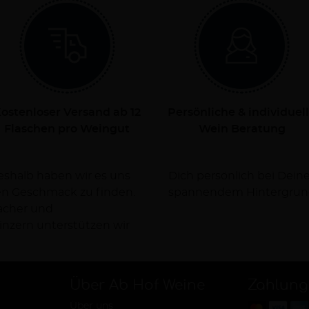
ostenloser Versand ab 12
Persönliche & individuel
Flaschen pro Weingut
Wein Beratung
Deshalb haben wir es uns
rsorgen Dich dabei mit
nen Geschmack zu finden.
spannendem Hintergrun
facher und
nzern unterstützen wir
Über Ab Hof Weine
Zahlung
Über uns