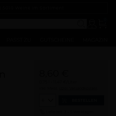
 |
5010
Weine im Sortiment
0
Konto
Zur
Kasse
PASST ZU
GUTSCHEINE
MAGAZIN
8,60 €
en
0,75 l
11,47 €/Liter
inkl. Mwst.
(zzgl. Versandkosten)
Menge
BESTELLEN
Lieferzeit: 3 – 5 Werktagen