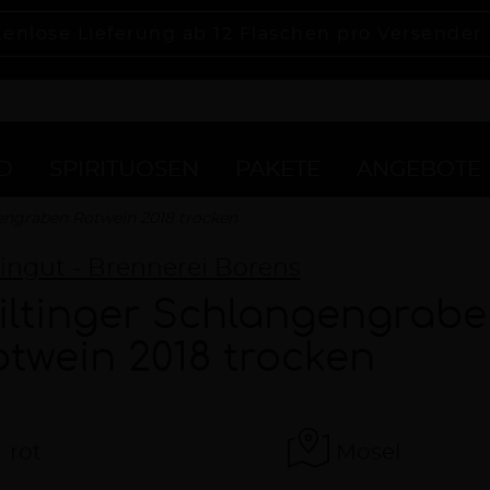
tenlose Lieferung ab 12 Flaschen pro Versender
D
SPIRITUOSEN
PAKETE
ANGEBOTE
engraben Rotwein 2018 trocken
ngut - Brennerei Borens
iltinger Schlangengrab
otwein 2018 trocken
rot
Mosel