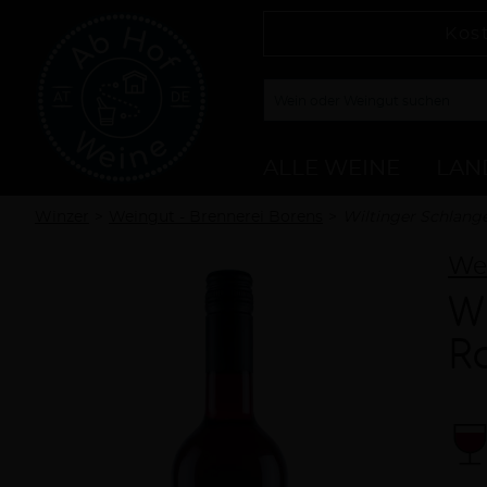
Kos
ALLE WEINE
LAN
Winzer
Weingut - Brennerei Borens
Wiltinger Schlang
Wei
W
R