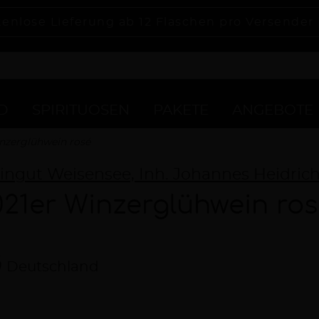
tenlose Lieferung ab 12 Flaschen pro Versender
D
SPIRITUOSEN
PAKETE
ANGEBOTE
nzerglühwein rosé
ngut Weisensee, Inh. Johannes Heidric
021er Winzerglühwein ro
Deutschland