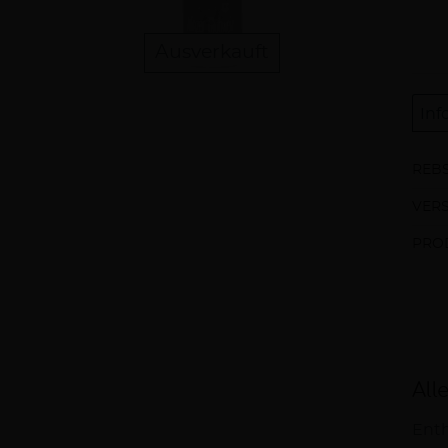
Ausverkauft
Inf
REBS
VER
PRO
All
Enth