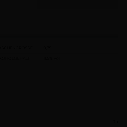
ASCHENGRÖSSE
0,75 l
KOHOLGEHALT
11,5% vol
Ja