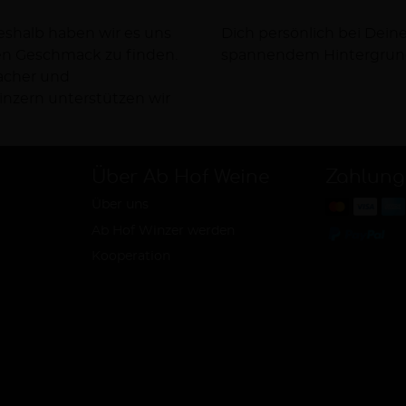
Deshalb haben wir es uns
rsorgen Dich dabei mit
nen Geschmack zu finden.
spannendem Hintergrun
facher und
nzern unterstützen wir
Über Ab Hof Weine
Zahlung
Über uns
Ab Hof Winzer werden
Kooperation