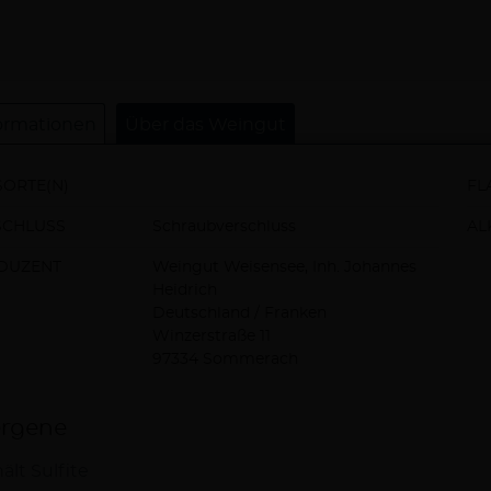
ormationen
Über das Weingut
ORTE(N)
FL
SCHLUSS
Schraubverschluss
AL
DUZENT
Weingut Weisensee, Inh. Johannes
Heidrich
Deutschland / Franken
Winzerstraße 11
97334 Sommerach
ergene
ält Sulfite