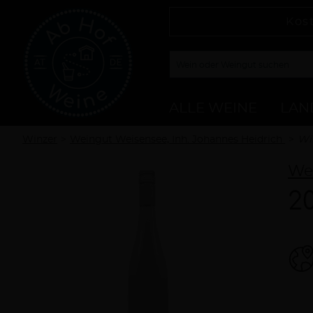
Kos
ALLE WEINE
LAN
Winzer
Weingut Weisensee, Inh. Johannes Heidrich
Wi
Wei
2