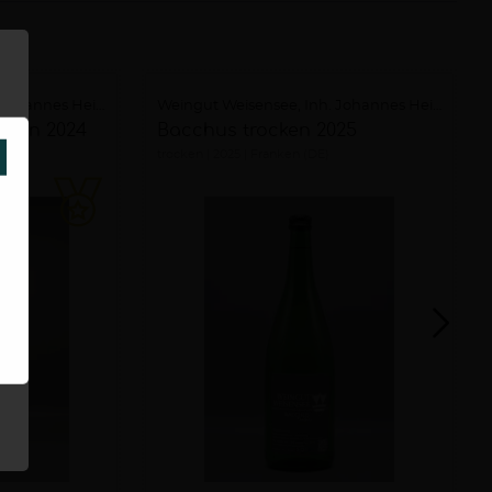
Weingut Weisensee, Inh. Johannes Heidrich
Weingut Weisensee, Inh. Johannes Heidrich
ocken 2024
Bacchus trocken 2025
SCHLIESSEN
trocken
2025
Franken (DE)