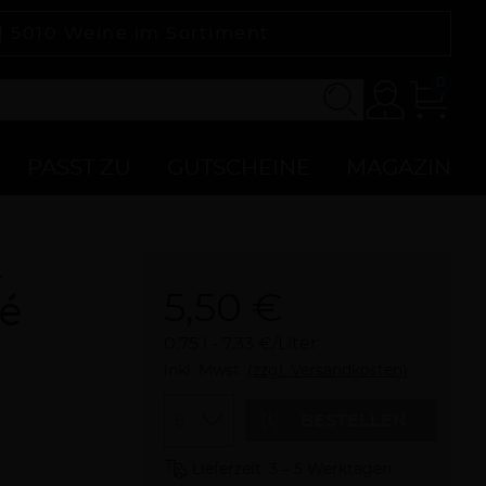
 |
5010
Weine im Sortiment
0
Konto
Zur
Kasse
PASST ZU
GUTSCHEINE
MAGAZIN
h
5,50 €
sé
0,75 l
7,33 €/Liter
inkl. Mwst.
(zzgl. Versandkosten)
Menge
BESTELLEN
Lieferzeit: 3 – 5 Werktagen