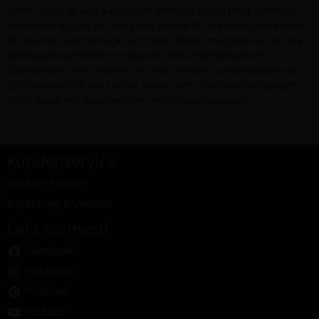
Jeder Wein ist wie auch jeder Mensch einzigartig. Deshalb
haben wir es uns zur Aufgabe gemacht, die richtigen Weine
für Deinen Geschmack zu finden. Dabei machen wir Dir die
Weinsuche schneller, einfacher und unterhaltsamer!
Gemeinsam mit unseren Ab Hof Winzern unterstützen wir
Dich persönlich bei Deiner Reise zum Wein und versorgen
Dich dabei mit spannendem Hintergrundwissen.
Kundenservice
Häufige Fragen
Bezahlung & Versand
Let's connect!
Facebook
Instagram
Pinterest
Youtube