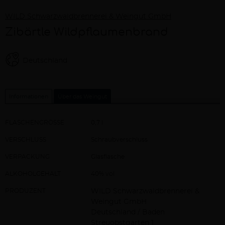
WILD Schwarzwaldbrennerei & Weingut GmbH
Zibärtle Wildpflaumenbrand
Deutschland
Informationen
Über das Weingut
FLASCHENGRÖSSE
0,7 l
VERSCHLUSS
Schraubverschluss
VERPACKUNG
Glasflasche
ALKOHOLGEHALT
40% vol
PRODUZENT
WILD Schwarzwaldbrennerei &
Weingut GmbH
Deutschland / Baden
Streuobstgarten 1