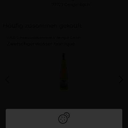
77723 Gengenbach
Häufig zusammen gekauft
WILD Schwarzwaldbrennerei & Weingut GmbH
Zwetschgenwasser barrique
22,50 €
0,7 Liter
32,14 €/Liter