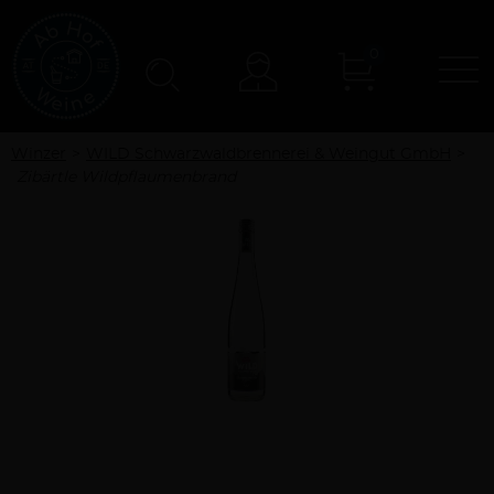
0
N
Konto
Winzer
WILD Schwarzwaldbrennerei & Weingut GmbH
Zibärtle Wildpflaumenbrand