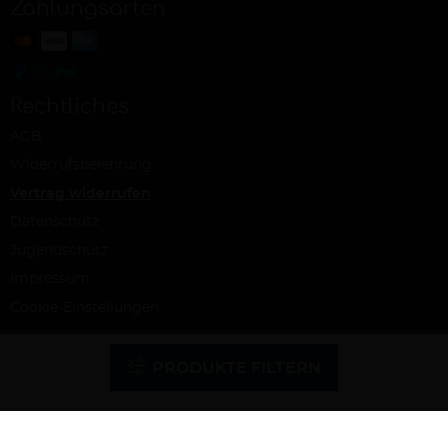
Zahlungsarten
Rechtliches
AGB
Widerrufsbelehrung
Vertrag widerrufen
Datenschutz
Jugendschutz
Impressum
Cookie-Einstellungen
© Ab Hof Weine – ein Projekt der Snash GmbH, Köln 2026 | Alle Rechte
vorbehalten | Alle Preise inkl. MwSt. und zzgl. Versandkosten
PRODUKTE FILTERN