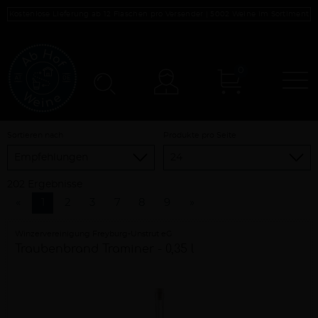
Kostenlose Lieferung ab 12 Flaschen pro Versender |
5002
Weine im Sortiment
0
N
Konto
Sortieren nach
Produkte pro Seite
202 Ergebnisse
«
1
2
3
7
8
9
»
Winzervereinigung Freyburg-Unstrut eG
Traubenbrand Traminer - 0,35 l