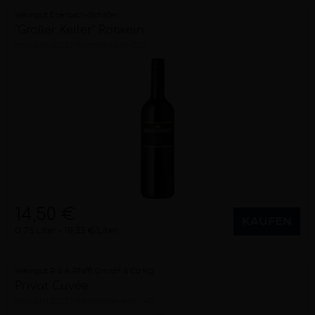
Weingut Eberbach-Schäfer
"Großer Keiler" Rotwein
trocken
2022
Württemberg (DE)
14,50 €
KAUFEN
0,75 Liter
19,33 €/Liter
Weingut R & A Pfaffl GmbH & Co Kg
Privat Cuvée
trocken
2023
Niederösterreich (AT)