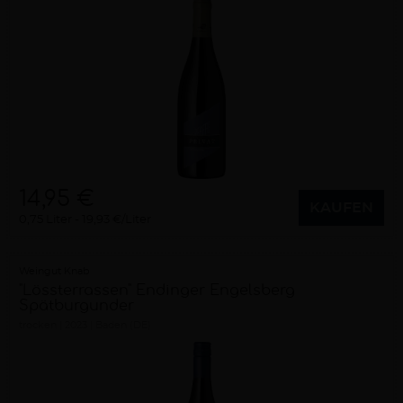
14,95 €
KAUFEN
0,75 Liter
19,93 €/Liter
Weingut Knab
"Lössterrassen" Endinger Engelsberg
Spätburgunder
trocken
2023
Baden (DE)