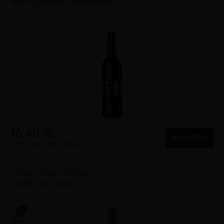
1609 Cabernet Sauvignon
trocken
Pfalz (DE)
16,40 €
KAUFEN
0,75 Liter
21,87 €/Liter
Weingut Christoph Tischleder
Vinho Da Vida
trocken
2022
Rheinhessen (DE)
Vegan