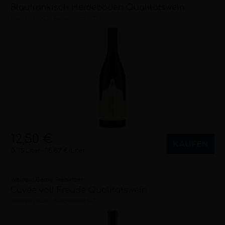
Blaufränkisch Heideboden Qualitätswein
trocken
2023
Burgenland (AT)
12,50 €
KAUFEN
0,75 Liter
16,67 €/Liter
Weingut Georg Preisinger
Cuvée voll Freude Qualitätswein
trocken
2022
Burgenland (AT)