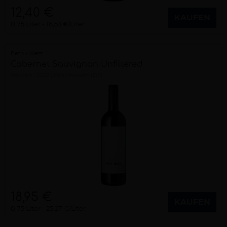
12,40 €
KAUFEN
0,75 Liter
16,53 €/Liter
Peth - Wetz
Cabernet Sauvignon Unfiltered
trocken
2022
Rheinhessen (DE)
18,95 €
KAUFEN
0,75 Liter
25,27 €/Liter