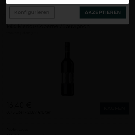
0,75 Liter
8,67 €/Liter
Konfigurieren
AKZEPTIEREN
Patrick Lagas
1806 Merlot/Cabernet/Sauvignon
trocken
Pfalz (DE)
16,40 €
KAUFEN
0,75 Liter
21,87 €/Liter
Patrick Lagas