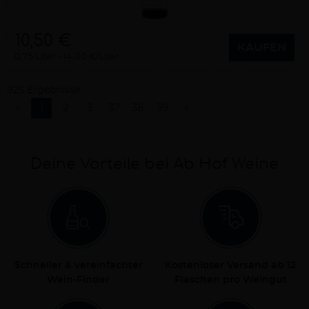
10,50 €
KAUFEN
0,75 Liter
14,00 €/Liter
925 Ergebnisse
«
1
2
3
37
38
39
»
Deine Vorteile bei Ab Hof Weine
Schneller & vereinfachter
Kostenloser Versand ab 12
Wein-Finder
Flaschen pro Weingut