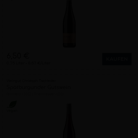
6,50 €
KAUFEN
0,75 Liter
8,67 €/Liter
Weingut Christoph Tischleder
Spätburgunder Gutswein
feinherb
2022
Rheinhessen (DE)
Vegan