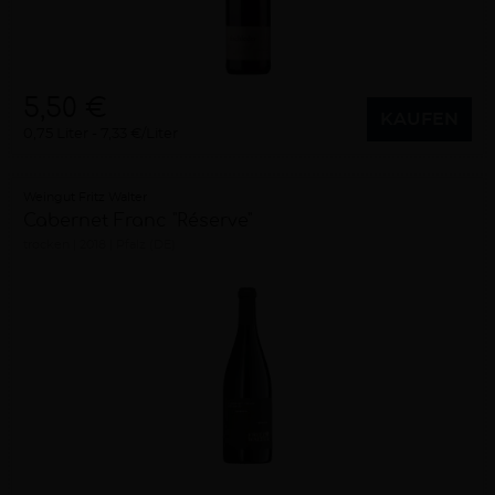
5,50 €
KAUFEN
0,75 Liter
7,33 €/Liter
Weingut Fritz Walter
Cabernet Franc "Réserve"
trocken
2018
Pfalz (DE)