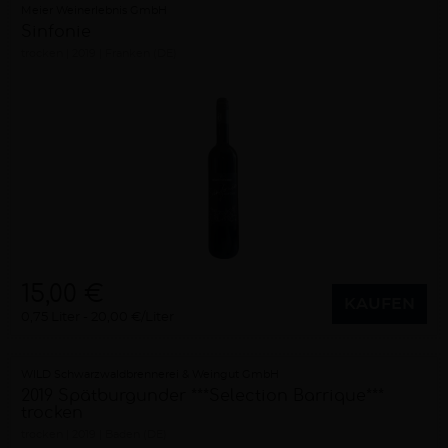
Meier Weinerlebnis GmbH
Sinfonie
trocken
2019
Franken (DE)
15,00 €
KAUFEN
0,75 Liter
20,00 €/Liter
WILD Schwarzwaldbrennerei & Weingut GmbH
2019 Spätburgunder ***Selection Barrique***
trocken
trocken
2019
Baden (DE)