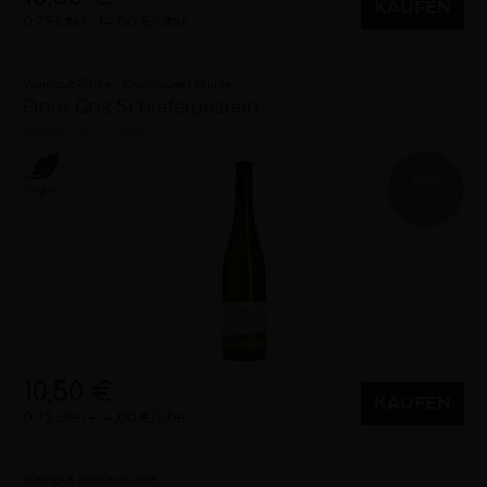
KAUFEN
0,75 Liter
14,00 €/Liter
Weingut Rinke - Grünhäuser Mühle
Pinot Gris Schiefergestein
trocken
2021
Mosel (DE)
88
Vegan
EICHELMANN
10,50 €
KAUFEN
0,75 Liter
14,00 €/Liter
Weingut Klostermühle