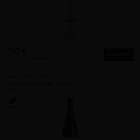
7,90 €
KAUFEN
0,75 Liter
10,53 €/Liter
Weingut Rinke - Grünhäuser Mühle
Rosé Muschelkalk - trocken
halbtrocken
2022
Mosel (DE)
Vegan