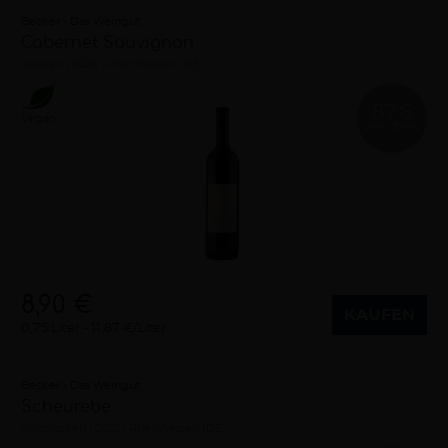
Becker - Das Weingut
Cabernet Sauvignon
trocken
2020
Rheinhessen (DE)
87.6
Vegan
AWCVIENNA
8,90 €
KAUFEN
0,75 Liter
11,87 €/Liter
Becker - Das Weingut
Scheurebe
halbtrocken
2023
Rheinhessen (DE)