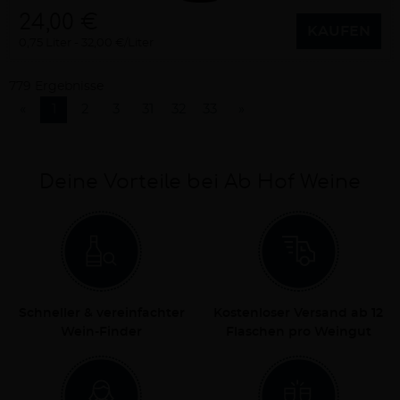
24,00 €
KAUFEN
0,75 Liter
32,00 €/Liter
779 Ergebnisse
«
1
2
3
31
32
33
»
Deine Vorteile bei Ab Hof Weine
Schneller & vereinfachter
Kostenloser Versand ab 12
Wein-Finder
Flaschen pro Weingut