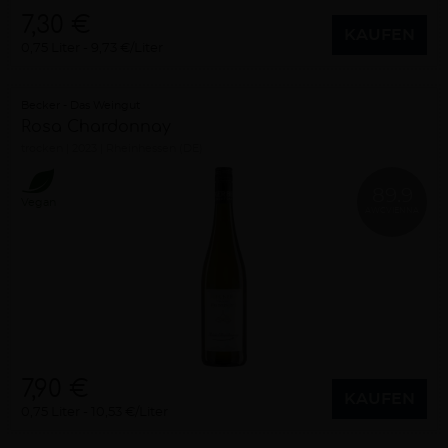
7,30 €
KAUFEN
0,75 Liter
9,73 €/Liter
Becker - Das Weingut
Rosa Chardonnay
trocken
2023
Rheinhessen (DE)
89.9
Vegan
AWCVIENNA
7,90 €
KAUFEN
0,75 Liter
10,53 €/Liter