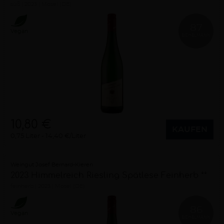
süß
2023
Mosel (DE)
87
Vegan
EICHELMANN
10,80 €
KAUFEN
0,75 Liter
14,40 €/Liter
Weingut Josef Bernard-Kieren
2023 Himmelreich Riesling Spätlese Feinherb **
feinherb
2023
Mosel (DE)
86
Vegan
EICHELMANN