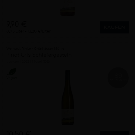
9,90 €
KAUFEN
0,75 Liter
13,20 €/Liter
Weingut Rinke - Grünhäuser Mühle
Pinot Gris Schiefergestein
trocken
2022
Mosel (DE)
89
Vegan
EICHELMANN
10,50 €