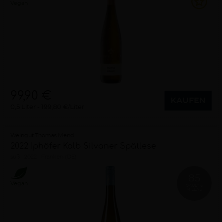
Vegan
99,90 €
KAUFEN
0,5 Liter
199,80 €/Liter
Weingut Thomas Mend
2022 Iphöfer Kalb Silvaner Spätlese
süß
2022
Franken (DE)
85
Vegan
GAULT &
MILLAU