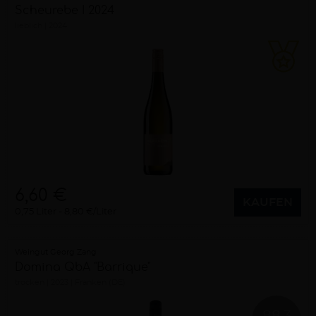
Scheurebe I 2024
lieblich
2024
6,60 €
KAUFEN
0,75 Liter
8,80 €/Liter
Weingut Georg Zang
Domina QbA "Barrique"
trocken
2023
Franken (DE)
88.3