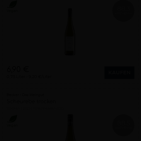
88.3
Vegan
AWCVIENNA
6,90 €
KAUFEN
0,75 Liter
9,20 €/Liter
Becker - Das Weingut
Scheurebe trocken
trocken
2023
Rheinhessen (DE)
88.5
Vegan
AWCVIENNA