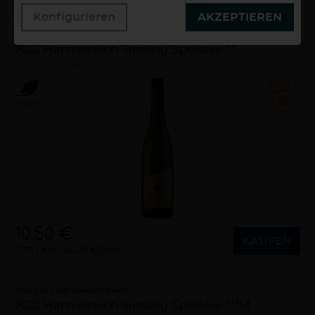
Konfigurieren
AKZEPTIEREN
Weingut Josef Bernard-Kieren
2023 Himmelreich Riesling Spätlese **
süß
2023
Mosel (DE)
Vegan
10,50 €
KAUFEN
0,75 Liter
14,00 €/Liter
Weingut Josef Bernard-Kieren
2023 Himmelreich Riesling Spätlese ***M