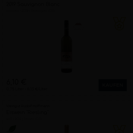
2019 Sauvignon Blanc
trocken
2019
Rheingau (DE)
6,10 €
KAUFEN
0,75 Liter
8,13 €/Liter
Weingut Rudolf Hoffmann
Eiswein "Riesling"
süß
2012
Mosel (DE)