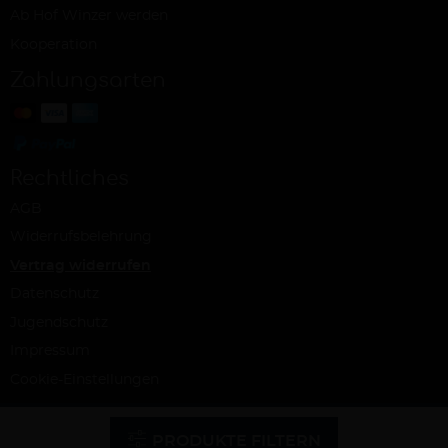
Ab Hof Winzer werden
Kooperation
Zahlungsarten
Rechtliches
AGB
Widerrufsbelehrung
Vertrag widerrufen
Datenschutz
Jugendschutz
Impressum
Cookie-Einstellungen
© Ab Hof Weine – ein Projekt der Snash GmbH, Köln 2026 | Alle Rechte
vorbehalten | Alle Preise inkl. MwSt. und zzgl. Versandkosten
PRODUKTE FILTERN