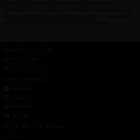
Weinsuche schneller, einfacher und unterhaltsamer!
Gemeinsam mit unseren Ab Hof Winzern unterstützen wir
Dich persönlich bei Deiner Reise zum Wein und versorgen
Dich dabei mit spannendem Hintergrundwissen.
Kundenservice
Häufige Fragen
Bezahlung & Versand
Let's connect!
Facebook
Instagram
Pinterest
Youtube
Über Ab Hof Weine
Über uns