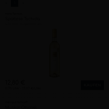
«
1
»
Hans Tschida
Spätlese Tschida
süß
2023
Burgenland (AT)
12,80 €
KAUFEN
0,75 Liter
17,07 €/Liter
Weingut Schruiff
Muskat Ottonel