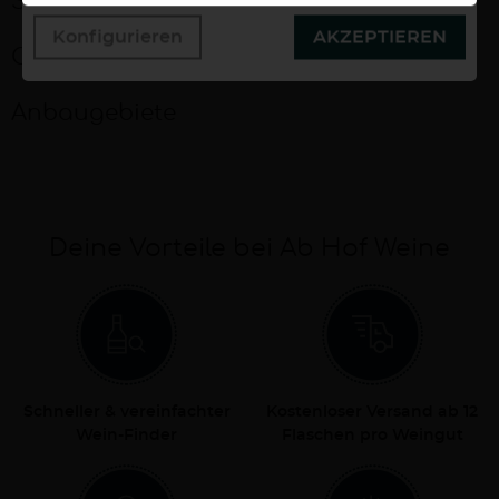
Speiseempfehlungen
Konfigurieren
AKZEPTIEREN
Charakteristika
Anbaugebiete
Deine Vorteile bei Ab Hof Weine
Schneller & vereinfachter
Kostenloser Versand ab 12
Wein-Finder
Flaschen pro Weingut