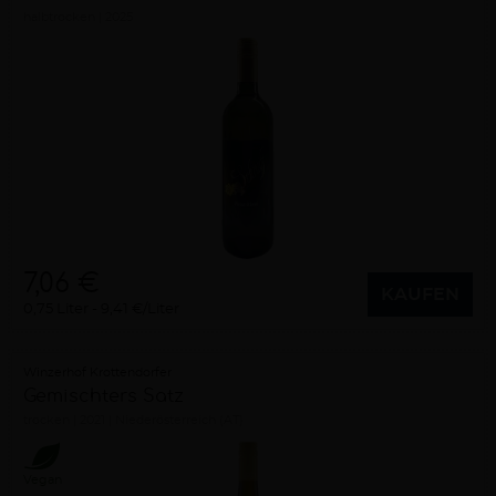
halbtrocken
2025
7,06 €
KAUFEN
0,75 Liter
9,41 €/Liter
Winzerhof Krottendorfer
Gemischters Satz
trocken
2021
Niederösterreich (AT)
Vegan