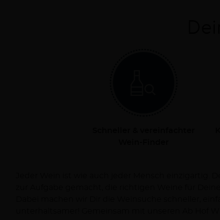
Dei
Schneller & vereinfachter
K
Wein-Finder
Jeder Wein ist wie auch jeder Mensch einzigartig. 
Dich persönlich bei Deiner Reise zum Wein und ve
zur Aufgabe gemacht, die richtigen Weine für Dei
Dabei machen wir Dir die Weinsuche schneller, ein
unterhaltsamer! Gemeinsam mit unseren Ab Hof Wi