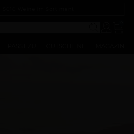
 |
5010
Weine im Sortiment
0
Konto
Zur
Kasse
PASST ZU
GUTSCHEINE
MAGAZIN