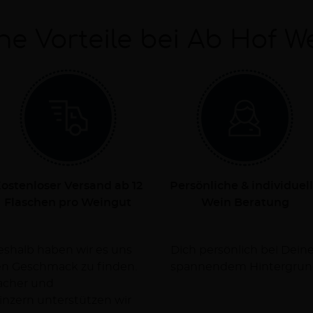
ne Vorteile bei Ab Hof W
ostenloser Versand ab 12
Persönliche & individuel
Flaschen pro Weingut
Wein Beratung
Deshalb haben wir es uns
rsorgen Dich dabei mit
nen Geschmack zu finden.
spannendem Hintergrun
facher und
nzern unterstützen wir