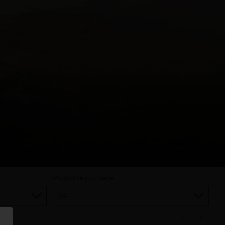
Produkte pro Seite
«
»