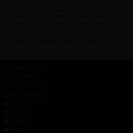
Jeder Wein ist wie auch jeder Mensch einzigartig. Deshalb
haben wir es uns zur Aufgabe gemacht, die richtigen Weine
für Deinen Geschmack zu finden. Dabei machen wir Dir die
Weinsuche schneller, einfacher und unterhaltsamer!
Gemeinsam mit unseren Ab Hof Winzern unterstützen wir
Dich persönlich bei Deiner Reise zum Wein und versorgen
Dich dabei mit spannendem Hintergrundwissen.
Kundenservice
Häufige Fragen
Bezahlung & Versand
Let's connect!
Facebook
Instagram
Pinterest
Youtube