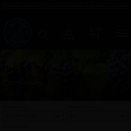
Kostenlose Lieferung ab 12 Flaschen pro Versender |
5005
Weine im Sortiment
0
N
Konto
Carnuntum
Sortieren nach
Produkte pro Seite
0 Ergebnisse