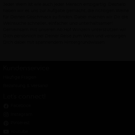
Jeder Wein ist wie auch jeder Mensch einzigartig. Deshalb
haben wir es uns zur Aufgabe gemacht, die richtigen Weine
für Deinen Geschmack zu finden. Dabei machen wir Dir die
Weinsuche schneller, einfacher und unterhaltsamer!
Gemeinsam mit unseren Ab Hof Winzern unterstützen wir
Dich persönlich bei Deiner Reise zum Wein und versorgen
Dich dabei mit spannendem Hintergrundwissen.
Kundenservice
Häufige Fragen
Bezahlung & Versand
Let's connect!
Facebook
Instagram
Pinterest
Youtube