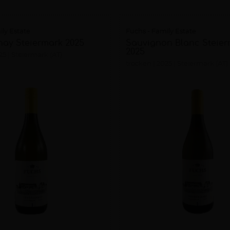
ily Estate
Fuchs - Family Estate
ay Steiermark 2025
Sauvignon Blanc Steie
2025
25
Steiermark (AT)
trocken
2025
Steiermark (AT)