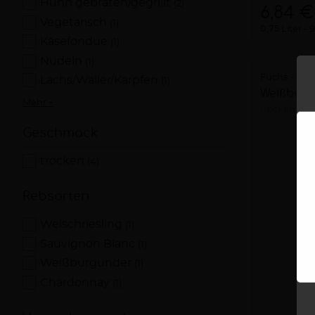
Huhn gebraten/gegrillt
(2)
6,84 €
Vegetarisch
(1)
0,75 Liter
9
Käsefondue
(1)
Nudeln
(1)
Fuchs - Fam
Lachs/Waller/Karpfen
(1)
Weißburg
Mehr +
trocken
20
Geschmack
trocken
(4)
Rebsorten
Welschriesling
(1)
Sauvignon Blanc
(1)
Weißburgunder
(1)
Chardonnay
(1)