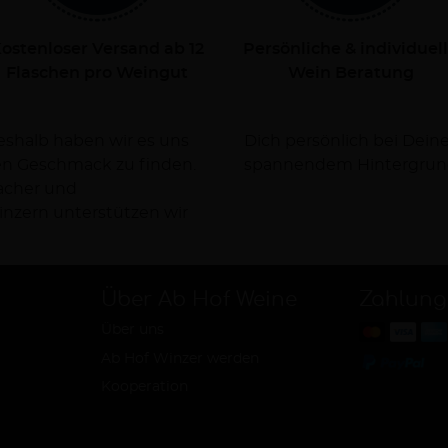
ostenloser Versand ab 12
Persönliche & individuel
Flaschen pro Weingut
Wein Beratung
Deshalb haben wir es uns
rsorgen Dich dabei mit
nen Geschmack zu finden.
spannendem Hintergrun
facher und
nzern unterstützen wir
Über Ab Hof Weine
Zahlung
Über uns
Ab Hof Winzer werden
Kooperation