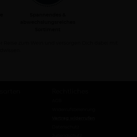
le
Spannendes &
abwechslungsreiches
Sortiment
dwissen.
sarten
Rechtliches
AGB
Widerrufsbelehrung
Vertrag widerrufen
Datenschutz
Jugendschutz