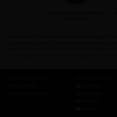
Schneller & vereinfachter
K
Wein-Finder
Jeder Wein ist wie auch jeder Mensch einzigartig. 
Dich persönlich bei Deiner Reise zum Wein und ve
zur Aufgabe gemacht, die richtigen Weine für Dei
Dabei machen wir Dir die Weinsuche schneller, ein
unterhaltsamer! Gemeinsam mit unseren Ab Hof Wi
Kundenservice
Let's connect!
Häufige Fragen
Facebook
Bezahlung & Versand
Instagram
Pinterest
Youtube