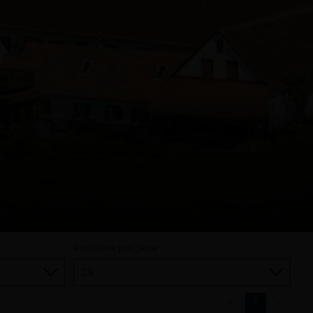
Produkte pro Seite
«
1
»