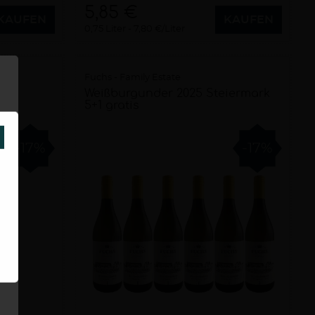
5,85 €
KAUFEN
KAUFEN
0,75 Liter
7,80 €/Liter
Fuchs - Family Estate
Weißburgunder 2025 Steiermark
5+1 gratis
SCHLIESSEN
-17%
-17%