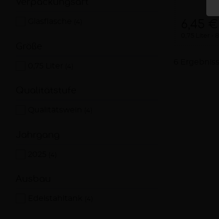
Verpackungsart
Glasflasche
6,45 €
(4)
0,75 Liter
8
Größe
6 Ergebnis
0,75 Liter
(4)
Qualitätstufe
Qualitätswein
(4)
Jahrgang
2025
(4)
Ausbau
Edelstahltank
(4)