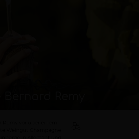
 Bernard Remy
rd Remy vor über einem
nnte Weingut Champagne
einberge in Allemant und