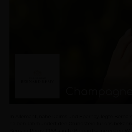
Champagne
In Allemant, nahe Reims und Epernay, legte Berna
halben Jahrhundert den Grundstein für das beka
Bernard Remy. 1968 kaufte Bernard seine ersten W