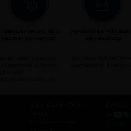
ostenloser Versand ab 12
Persönliche & individuel
Flaschen pro Weingut
Wein Beratung
Deshalb haben wir es uns
rsorgen Dich dabei mit
nen Geschmack zu finden.
spannendem Hintergrun
facher und
nzern unterstützen wir
Über Ab Hof Weine
Zahlung
Über uns
Ab Hof Winzer werden
Kooperation