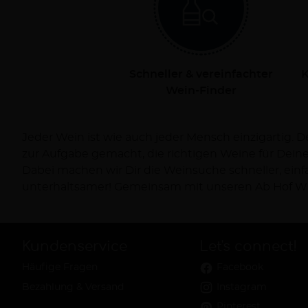
Schneller & vereinfachter
K
Wein-Finder
Jeder Wein ist wie auch jeder Mensch einzigartig. 
Dich persönlich bei Deiner Reise zum Wein und ve
zur Aufgabe gemacht, die richtigen Weine für Dei
Dabei machen wir Dir die Weinsuche schneller, ein
unterhaltsamer! Gemeinsam mit unseren Ab Hof Wi
Kundenservice
Let's connect!
Häufige Fragen
Facebook
Bezahlung & Versand
Instagram
Pinterest