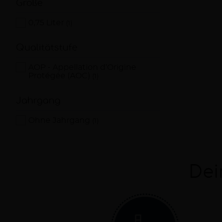
Größe
0,75 Liter
(1)
Qualitätstufe
AOP - Appellation d’Origine
Protégée (AOC)
(1)
Jahrgang
Ohne Jahrgang
(1)
Dei