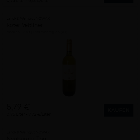
0,75 Liter
9,13 €/Liter
Land- & Weingut NOWAK
Roter Veltliner
trocken
2019
Thermenregion (AT)
5,79 €
KAUFEN
0,75 Liter
7,72 €/Liter
Land- & Weingut NOWAK
Neuburger Tba