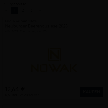
59 Ergebnisse
«
1
2
3
»
Land- & Weingut NOWAK
Neuburger Beerenauslese 2023
süß
2023
Thermenregion (AT)
12,64 €
KAUFEN
0,5 Liter
25,28 €/Liter