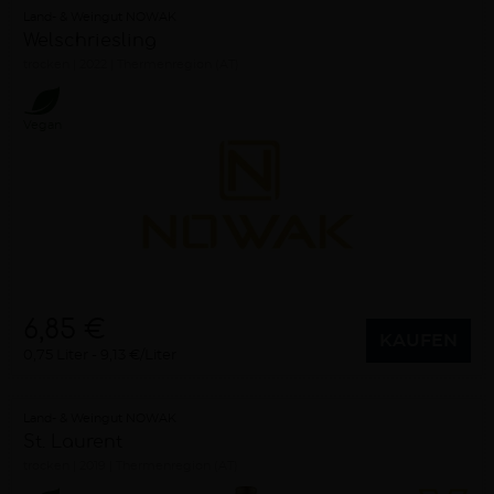
Land- & Weingut NOWAK
Welschriesling
trocken
2022
Thermenregion (AT)
Vegan
6,85 €
KAUFEN
0,75 Liter
9,13 €/Liter
Land- & Weingut NOWAK
St. Laurent
trocken
2019
Thermenregion (AT)