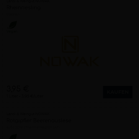
Land- & Weingut NOWAK
Rheinriesling
trocken
Vegan
3,95 €
KAUFEN
1 Liter
3,95 €/Liter
Land- & Weingut NOWAK
Rotgipfler Beerenauslese
süß
2018
Thermenregion (AT)