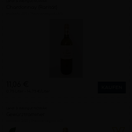
Land- & Weingut NOWAK
Chardonnay (Rarität)
trocken
2011
Thermenregion (AT)
11,06 €
KAUFEN
0,75 Liter
14,75 €/Liter
Land- & Weingut NOWAK
Gewürztraminer
trocken
2021
Thermenregion (AT)