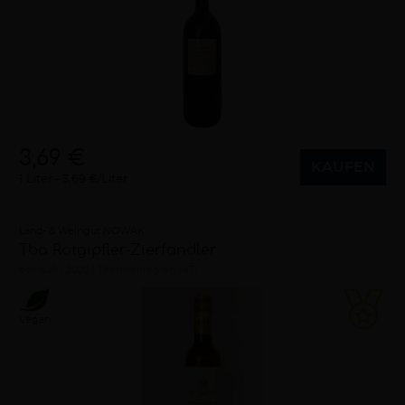
3,69 €
KAUFEN
1 Liter
3,69 €/Liter
Land- & Weingut NOWAK
Tba Rotgipfler-Zierfandler
edelsüß
2020
Thermenregion (AT)
Vegan