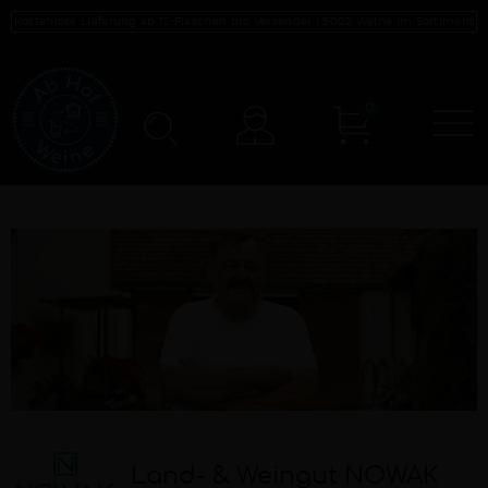
Kostenlose Lieferung ab 12 Flaschen pro Versender |
5002
Weine im Sortiment
0
N
Konto
Land- & Weingut NOWAK