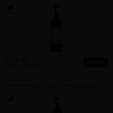
Vegan
63,19 €
KAUFEN
1,5 Liter
42,13 €/Liter
Weingut Christ
Ried Falkenberg 1.Lage Ötw Weissburgunder
trocken
2024
Wien (AT)
Vegan