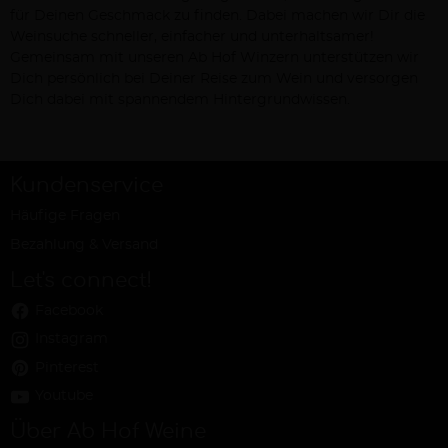
für Deinen Geschmack zu finden. Dabei machen wir Dir die
Weinsuche schneller, einfacher und unterhaltsamer!
Gemeinsam mit unseren Ab Hof Winzern unterstützen wir
Dich persönlich bei Deiner Reise zum Wein und versorgen
Dich dabei mit spannendem Hintergrundwissen.
Kundenservice
Häufige Fragen
Bezahlung & Versand
Let's connect!
Facebook
Instagram
Pinterest
Youtube
Über Ab Hof Weine