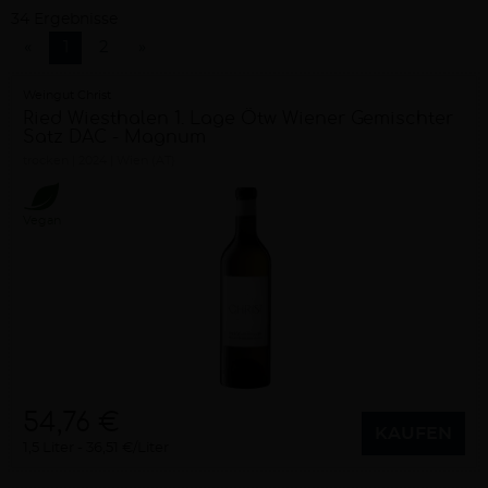
Hochkomplexe Wechselwirkungen und konfliktträchtige
34 Ergebnisse
Evolution in der Natur haben ihn gelehrt, Gesetzmäßigkeiten
«
1
2
»
zu achten und dabei innovativ und anspruchsvoll zu agieren,
um seinen Weinen die Bühne zu geben, die sie verdienen.
Weingut Christ
Ried Wiesthalen 1. Lage Ötw Wiener Gemischter
Satz DAC - Magnum
trocken
2024
Wien (AT)
Vegan
54,76 €
KAUFEN
1,5 Liter
36,51 €/Liter