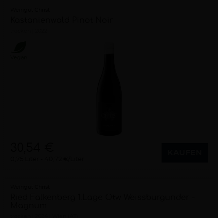
Weingut Christ
Kastanienwald Pinot Noir
trocken
2022
Vegan
30,54 €
KAUFEN
0,75 Liter
40,72 €/Liter
Weingut Christ
Ried Falkenberg 1.Lage Ötw Weissburgunder -
Magnum
trocken
2024
Wien (AT)