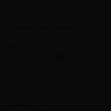
Vision
Seit Generationen verdankt das Weingut Christ seine
Besonderheit der Mischung aus Begeisterung und Fleiß um
Weine von der schönsten Seite zu zeigen.
Von höchsten Ambitionen angetrieben leitet Rainer Christ
Mehr lesen
das Anwesen. Mit dem Ziel, dem Bisamberg und seinem
Terroir die Aufmerksamkeit zu schenken, die er verdient,
Inhaber
Land
wurden Weingarten- und Weinbereitungsprozesse gründlich
Rainer Christ
Österreich
hinterfragt und neu betrachtet. Mit Sachverstand und
Erfahrung komplettiert Vater Franz Christ das engagierte
Region
Wien
Duo, das die Handschrift des Weingutes Christ prägt.
Das ist Rainer Christ
Rainer ist Vollblutwinzer mit Liebe zu Balance und Respekt.
Sortieren nach
Produkte pro Seite
Voll sprühender Begeisterung lebt er detailverliebt und
achtsam seinen Traum von höchster Qualität.