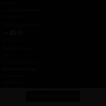
Über uns
Ab Hof Winzer werden
Kooperation
Zahlungsarten
Rechtliches
AGB
Widerrufsbelehrung
Vertrag widerrufen
Datenschutz
Jugendschutz
Impressum
PRODUKTE FILTERN
Cookie-Einstellungen
© Ab Hof Weine – ein Projekt der Snash GmbH, Köln 2026 | Alle Rechte