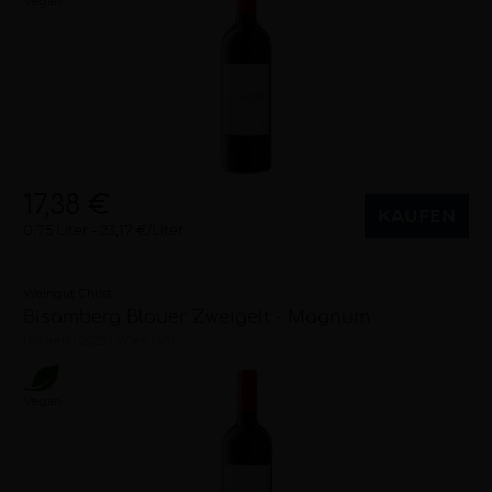
Vegan
17,38 €
KAUFEN
0,75 Liter
23,17 €/Liter
Weingut Christ
Bisamberg Blauer Zweigelt - Magnum
trocken
2023
Wien (AT)
Vegan