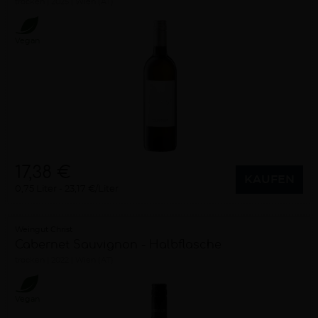
trocken
2025
Wien (AT)
Vegan
17,38 €
KAUFEN
0,75 Liter
23,17 €/Liter
Weingut Christ
Cabernet Sauvignon - Halbflasche
trocken
2022
Wien (AT)
Vegan