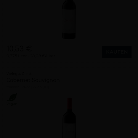
10,53 €
KAUFEN
0,375 Liter
28,08 €/Liter
Weingut Christ
Cabernet Sauvignon
trocken
2022
Wien (AT)
Vegan