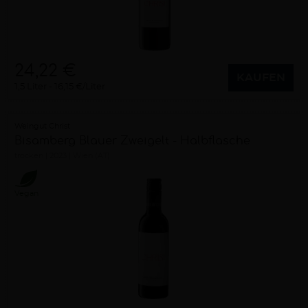
24,22 €
KAUFEN
1,5 Liter
16,15 €/Liter
Weingut Christ
Bisamberg Blauer Zweigelt - Halbflasche
trocken
2023
Wien (AT)
Vegan