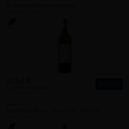
Ried Zwerchbreiteln Riesling
trocken
2025
Wien (AT)
Vegan
30,54 €
KAUFEN
0,75 Liter
40,72 €/Liter
Weingut Christ
Bisamberg Wiener Gemischter Satz DAC
trocken
2025
Wien (AT)