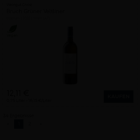
Weingut Christ
Bruch Grüner Veltliner
trocken
2025
Wien (AT)
Vegan
12,11 €
KAUFEN
0,75 Liter
16,15 €/Liter
34 Ergebnisse
«
1
2
»