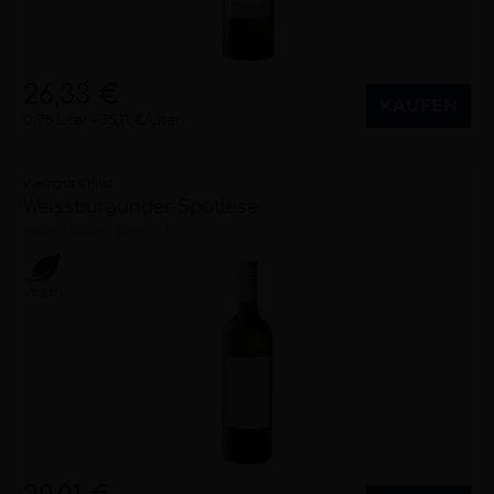
26,33 €
KAUFEN
0,75 Liter
35,11 €/Liter
Weingut Christ
Weissburgunder Spätlese
lieblich
2024
Wien (AT)
Vegan