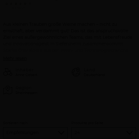
Aus kleinen Trauben große Weine machen – nicht zu
ernsthaft, aber verdammt gut! Das ist das anspruchsvolle
Ziel eines außergewöhnlichen Teams, das mit Lebensfreude
und Innovationsgeist in Siefersheim zusammenkommt.
Starke Charaktere aus der Wein- und Technologiebranche
treffen dort auf ein Traditions-Weingut mit ausgezeichneten
Mehr lesen
Lagen. Es entsteht eine Dynamik, die inspiriert. Ein
Ambitionsprojekt mit Abenteuerfaktor.
Inhaber
Land
Anne Gebert
Deutschland
Region
Rheinhessen
Sortieren nach
Produkte pro Seite