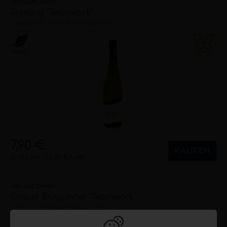
Weingut Gebert
Riesling "Teamwork"
halbtrocken
2024
Rheinhessen (DE)
Vegan
7,90 €
KAUFEN
0,75 Liter
10,53 €/Liter
Weingut Gebert
Grauer Burgunder "Teamwork"
trocken
2024
Rheinhessen (DE)