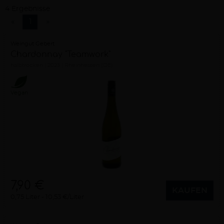
4 Ergebnisse
«
1
»
Weingut Gebert
Chardonnay "Teamwork"
halbtrocken
2023
Rheinhessen (DE)
Vegan
7,90 €
KAUFEN
0,75 Liter
10,53 €/Liter