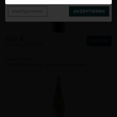
Konfigurieren
AKZEPTIEREN
6,00 €
KAUFEN
0,75 Liter
8,00 €/Liter
Weingut Grafenhof
2024 Chardonnay Glanzstück trocken
trocken
2024
Pfalz (DE)