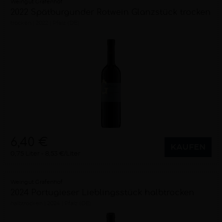
Weingut Grafenhof
2022 Spätburgunder Rotwein Glanzstück trocken
trocken
2022
Pfalz (DE)
6,40 €
KAUFEN
0,75 Liter
8,53 €/Liter
Weingut Grafenhof
2024 Portugieser Lieblingsstück halbtrocken
halbtrocken
2024
Pfalz (DE)