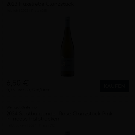
2023 Huxelrebe Glanzstück
lieblich
2023
Pfalz (DE)
6,50 €
KAUFEN
0,75 Liter
8,67 €/Liter
Weingut Grafenhof
2024 Spätburgunder Rosé Glanzstück Pink
Princess halbtrocken
halbtrocken
2024
Pfalz (DE)