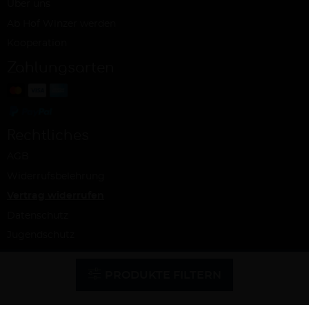
Über uns
Ab Hof Winzer werden
Kooperation
Zahlungsarten
Rechtliches
AGB
Widerrufsbelehrung
Vertrag widerrufen
Datenschutz
Jugendschutz
Impressum
PRODUKTE FILTERN
Cookie-Einstellungen
© Ab Hof Weine – ein Projekt der Snash GmbH, Köln 2026 | Alle Rechte