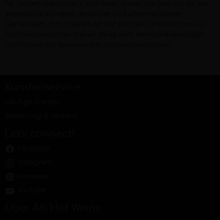
für Deinen Geschmack zu finden. Dabei machen wir Dir die
Weinsuche schneller, einfacher und unterhaltsamer!
Gemeinsam mit unseren Ab Hof Winzern unterstützen wir
Dich persönlich bei Deiner Reise zum Wein und versorgen
Dich dabei mit spannendem Hintergrundwissen.
Kundenservice
Häufige Fragen
Bezahlung & Versand
Let's connect!
Facebook
Instagram
Pinterest
Youtube
Über Ab Hof Weine