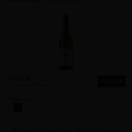
´Eichenholzfass` Chardonnay
trocken
2022
Baden (DE)
14,50 €
KAUFEN
0,75 Liter
19,33 €/Liter
41 Ergebnisse
«
1
2
»
Deine Vorteile bei Ab Hof Weine