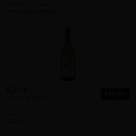
Familien-Weingut Renner
Scheurebe Spätlese
lieblich
2023
Baden (DE)
8,50 €
KAUFEN
0,75 Liter
11,33 €/Liter
Familien-Weingut Renner
Silvaner
halbtrocken
2025
Baden (DE)