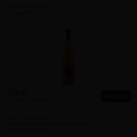
Familien-Weingut Renner
Heimat-Prickler rosé
trocken
7,50 €
KAUFEN
0,75 Liter
10,00 €/Liter
Familien-Weingut Renner
Crémant Baden rosé "klassische
Flaschengärung"
brut
2023
Baden (DE)