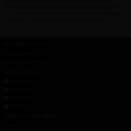
Weinsuche schneller, einfacher und unterhaltsamer!
Gemeinsam mit unseren Ab Hof Winzern unterstützen wir
Dich persönlich bei Deiner Reise zum Wein und versorgen
Dich dabei mit spannendem Hintergrundwissen.
Kundenservice
Häufige Fragen
Bezahlung & Versand
Let's connect!
Facebook
Instagram
Pinterest
Youtube
Über Ab Hof Weine
Über uns