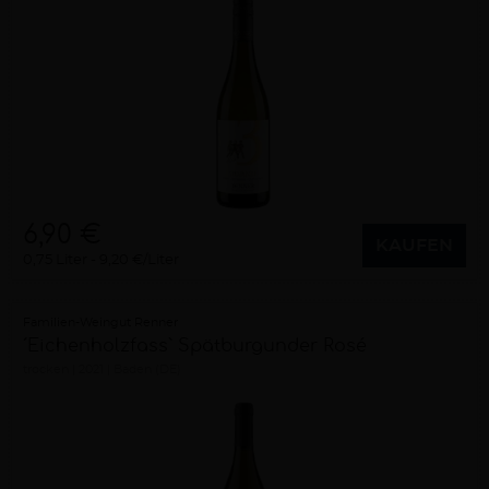
6,90 €
KAUFEN
0,75 Liter
9,20 €/Liter
Familien-Weingut Renner
´Eichenholzfass` Spätburgunder Rosé
trocken
2021
Baden (DE)