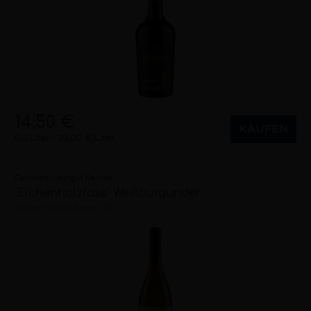
14,50 €
KAUFEN
0,5 Liter
29,00 €/Liter
Familien-Weingut Renner
´Eichenholzfass` Weißburgunder
trocken
2020
Baden (DE)