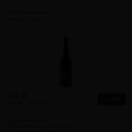
Familien-Weingut Renner
Renners Roter
trocken
Baden (DE)
9,50 €
KAUFEN
0,75 Liter
12,67 €/Liter
Familien-Weingut Renner
`Eichenholzfass´ Scheurebe
Trockenbeerenauslese