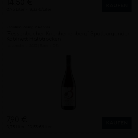
14,50 €
KAUFEN
0,75 Liter
19,33 €/Liter
Familien-Weingut Renner
"Fessenbacher Kirchherrenberg" Spätburgunder
Kabinett Halbtrocken
halbtrocken
2023
Baden (DE)
7,90 €
KAUFEN
0,75 Liter
10,53 €/Liter