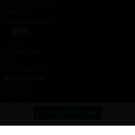
Ab Hof Winzer werden
Kooperation
Zahlungsarten
Rechtliches
AGB
Widerrufsbelehrung
Vertrag widerrufen
Datenschutz
Jugendschutz
Impressum
PRODUKTE FILTERN
Cookie-Einstellungen
© Ab Hof Weine – ein Projekt der Snash GmbH, Köln 2026 | Alle Rechte
vorbehalten | Alle Preise inkl. MwSt. und zzgl. Versandkosten