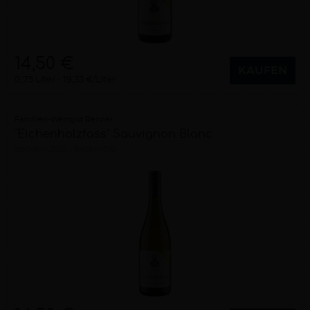
14,50 €
KAUFEN
0,75 Liter
19,33 €/Liter
Familien-Weingut Renner
´Eichenholzfass` Sauvignon Blanc
trocken
2020
Baden (DE)