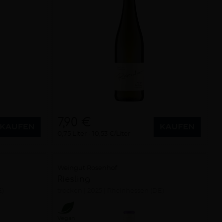
7,90 €
KAUFEN
KAUFEN
0,75 Liter
10,53 €/Liter
Weingut Rosenhof
Riesling
E)
trocken
2025
Rheinhessen (DE)
Vegan