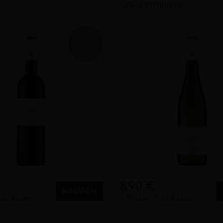
Gewürztraminer
24
Rheinhessen (DE)
süß
2021
Rheinhessen (DE)
silver
RLP
8,90 €
KAUFEN
,20 €/Liter
0,75 Liter
11,87 €/Liter