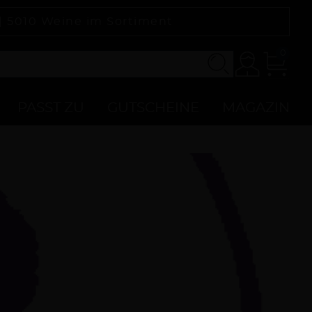
 |
5010
Weine im Sortiment
0
Konto
Zur
Kasse
PASST ZU
GUTSCHEINE
MAGAZIN