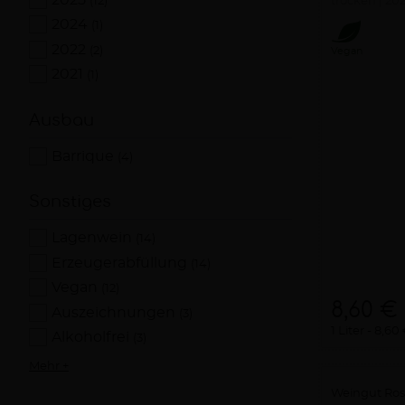
(12)
trocken
20
2024
(1)
2022
(2)
Vegan
2021
(1)
Ausbau
Barrique
(4)
Sonstiges
Lagenwein
(14)
Erzeugerabfüllung
(14)
Vegan
(12)
8,60 €
Auszeichnungen
(3)
1 Liter
8,60 
Alkoholfrei
(3)
Mehr +
Weingut Ro