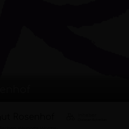
senhof
ut Rosenhof
Inhaber
Christian Schreiber
llischen Weinorts Worms-