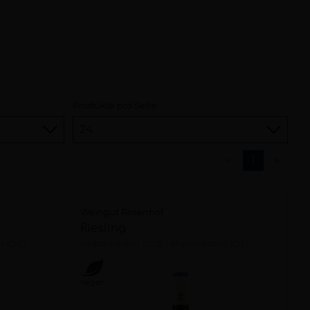
Produkte pro Seite
«
1
»
Weingut Rosenhof
Riesling
n (DE)
halbtrocken
2025
Rheinhessen (DE)
Vegan