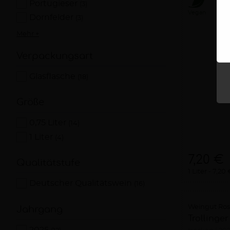
Portugieser
(3)
Vegan
Dornfelder
(3)
Mehr +
Verpackungsart
Glasflasche
(18)
Größe
0,75 Liter
(14)
1 Liter
(4)
7,20 €
Qualitätstufe
1 Liter
7,20 
Deutscher Qualitätswein
(16)
Weingut Ro
Jahrgang
Trollinge
2025