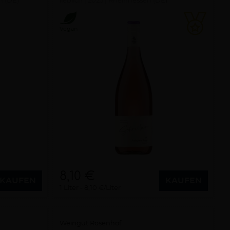
n (DE)
lieblich
2025
Rheinhessen (DE)
Vegan
8,10 €
KAUFEN
KAUFEN
1 Liter
8,10 €/Liter
Weingut Rosenhof