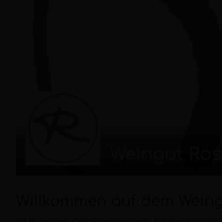
Weingut Ro
Willkommen auf dem Weing
Im hügeligen Grün Rheinhessens, am Rand des idy