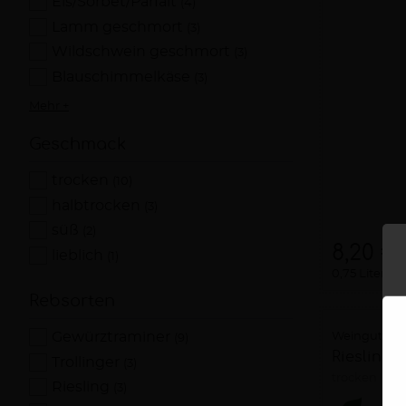
Eis/Sorbet/Parfait
(4)
Lamm geschmort
(3)
Wildschwein geschmort
(3)
Blauschimmelkäse
(3)
Mehr +
Geschmack
trocken
(10)
halbtrocken
(3)
süß
(2)
8,20 €
lieblich
(1)
0,75 Liter
1
Rebsorten
Gewürztraminer
Weingut Ro
(9)
Riesling
Trollinger
(3)
trocken
20
Riesling
(3)