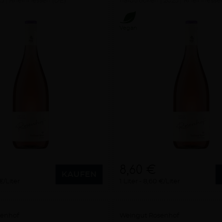
25
Rheinhessen (DE)
halbtrocken
2025
Rheinhesse
Vegan
8,60 €
KAUFEN
€/Liter
1 Liter
8,60 €/Liter
senhof
Weingut Rosenhof