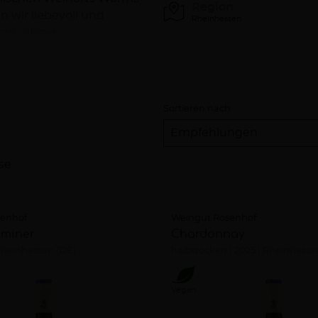
Region
n wir liebevoll und
Rheinhessen
chhaltiger
 des Landes Rheinland-
rt zu werden!
Sortieren nach
se
senhof
Weingut Rosenhof
aminer
Chardonnay
heinhessen (DE)
halbtrocken
2025
Rheinhesse
Vegan