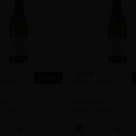
7,60 €
KAUFEN
,67 €/Liter
0,75 Liter
10,13 €/Liter
senhof
Weingut Rosenhof
n blanc
Weißer Burgunder
25
Rheinhessen (DE)
trocken
2025
Rheinhessen (D
Vegan