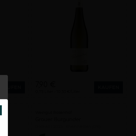
7,90 €
KAUFEN
KAUFEN
0,75 Liter
10,53 €/Liter
SCHLIESSEN
Weingut Rosenhof
Grauer Burgunder
E)
trocken
2025
Rheinhessen (DE)