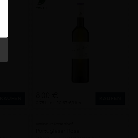
Vegan
8,00 €
KAUFEN
KAUFEN
0,75 Liter
10,67 €/Liter
Weingut Rosenhof
Portugieser Rosé