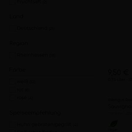
Fruchtsaft
(2)
Land
Deutschland
(21)
Region
Rheinhessen
(18)
Farbe
9,50 €
0,75 Liter
12
weiß
(12)
rot
(6)
rosé
(4)
Weingut Ro
Sauvigno
Speiseempfehlung
trocken
20
Huhn gebraten/gegrillt
(4)
Vegan