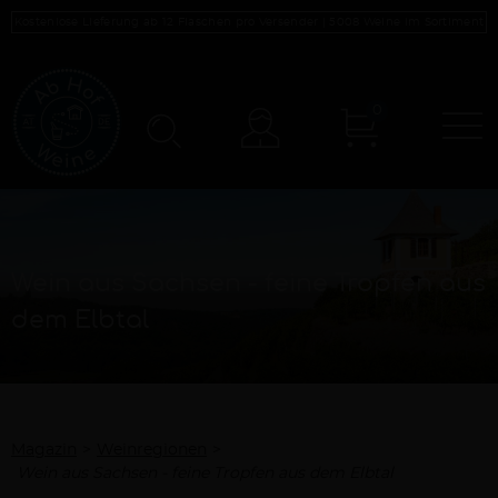
Kostenlose Lieferung ab 12 Flaschen pro Versender |
5008
Weine im Sortiment
0
N
Konto
Wein aus Sachsen - feine Tropfen aus
dem Elbtal
Magazin
Weinregionen
Wein aus Sachsen - feine Tropfen aus dem Elbtal