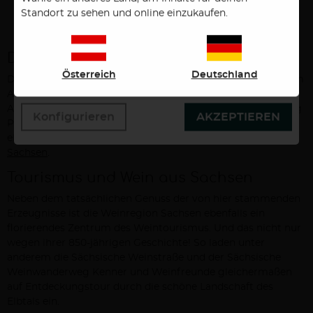
und Anzeigen, verwenden wir Cookies. Durch
Standort zu sehen und online einzukaufen.
Bestätigen des Buttons "Akzeptieren" stimmen Sie der
Verwendung zu. Über den Button "Konfigurieren"
können Sie auswählen, welche Cookies Sie zulassen
Das Weingut Schloss Proschwitz
wollen. Weitere Informationen erhalten Sie in unserer
Österreich
Deutschland
Der größte private Winzerbetrieb in Deutschlands kleinstem
Datenschutzerklärung.
Anbaugebiet ist mit etwa 90 Hektar bewirtschafteter
Anbaufläche das Weingut Schloss Proschwitz von Dr. Georg
Konfigurieren
AKZEPTIEREN
Prinz zur Lippe. Das Weingut Schloss Proschwitz ist
ebenfalls der älteste privat geführte Winzerbetrieb in
Sachsen
.
Tourismus und Wein aus Sachsen
Neben dem tatsächlichen Genuss der von hier stammenden
Erzeugnisse ist die Weinregion Sachsen ebenfalls ein
florierendes Zentrum des Weintourismus. Und das nicht nur
wegen ihrer 850-jährigen Geschichte! So laden unter
anderem die Sächsische Weinstraße und der Sächsische
Weinwanderweg Kenner und Weinfreunde gleichermaßen
auf Entdeckungstour durch die schöne Landschaft des
Elbtals ein.