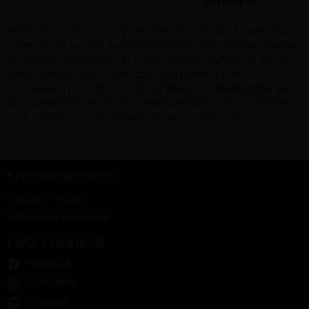
Sortiment
Jeder Wein ist wie auch jeder Mensch einzigartig. Deshalb
haben wir es uns zur Aufgabe gemacht, die richtigen Weine
für Deinen Geschmack zu finden. Dabei machen wir Dir die
Weinsuche schneller, einfacher und unterhaltsamer!
Gemeinsam mit unseren Ab Hof Winzern unterstützen wir
Dich persönlich bei Deiner Reise zum Wein und versorgen
Dich dabei mit spannendem Hintergrundwissen.
Kundenservice
Häufige Fragen
Bezahlung & Versand
Let's connect!
Facebook
Instagram
Pinterest